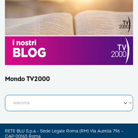
Mondo TV2000
RETE BLU S.p.a - Sede Legale Roma (RM) Via Aurelia 796 –
CAP 00165 Roma