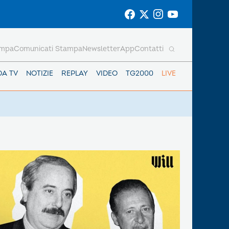
ampa
Comunicati Stampa
Newsletter
App
Contatti
DA TV
NOTIZIE
REPLAY
VIDEO
TG2000
LIVE