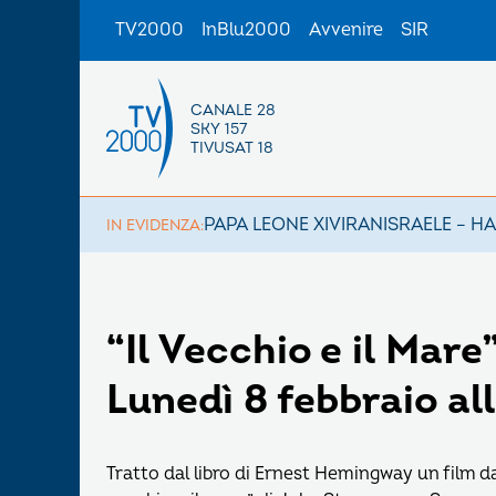
TV2000
InBlu2000
Avvenire
SIR
CANALE 28
SKY 157
TIVUSAT 18
PAPA LEONE XIV
IRAN
ISRAELE – H
IN EVIDENZA:
“Il Vecchio e il Mar
Lunedì 8 febbraio al
Tratto dal libro di Ernest Hemingway un film d