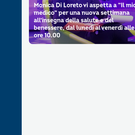
Monica Di Loreto vi aspetta a “Il mi
medico” per una nuova settimana
all’insegna della salute e del
benessere, dal lunedì al venerdì alle
ore 10.00