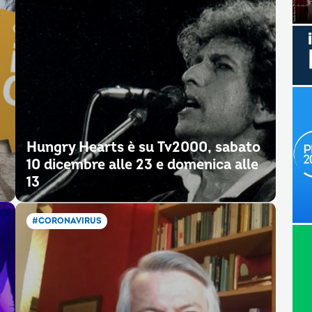
Hungry Hearts è su Tv2000, sabato
10 dicembre alle 23 e domenica alle
13
#CORONAVIRUS