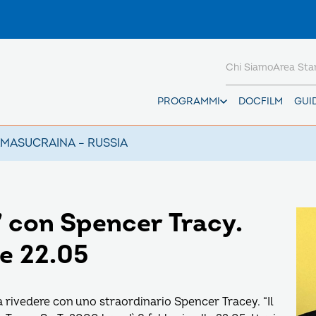
Chi Siamo
Area St
PROGRAMMI
DOCFILM
GUI
AMAS
UCRAINA – RUSSIA
e” con Spencer Tracy.
le 22.05
a rivedere con uno straordinario Spencer Tracey. “Il