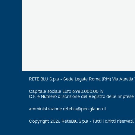
RETE BLU S.p.a - Sede Legale Roma (RM) Via Aureli
Capitale sociale Euro 6.980.000,00 i.v
C.F. e Numero d’iscrizione del Registro delle Impre
amministrazione.reteblu@pec.glauco.it
Copyright 2026 ReteBlu S.p.a - Tutti i diritti riservati.