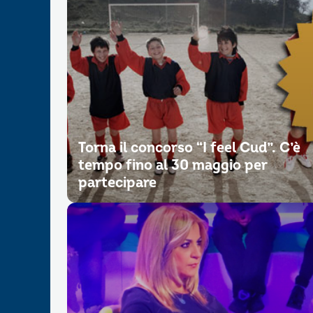
Torna il concorso “I feel Cud”. C’è
tempo fino al 30 maggio per
partecipare