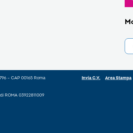
M
a 796 – CAP 00165 Roma
Invia C.V.
Area Stampa
se di ROMA 03922811009