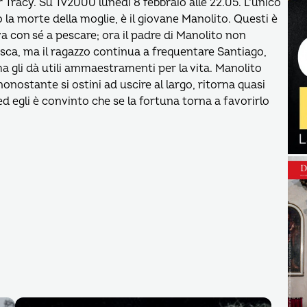
 Tracy. Su Tv2000 lunedì 8 febbraio alle 22.05. L’unico
la morte della moglie, è il giovane Manolito. Questi è
a con sé a pescare; ora il padre di Manolito non
esca, ma il ragazzo continua a frequentare Santiago,
 ma gli dà utili ammaestramenti per la vita. Manolito
nonostante si ostini ad uscire al largo, ritorna quasi
ed egli è convinto che se la fortuna torna a favorirlo