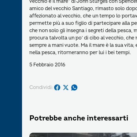
vecchio e il mare” di John Sturges con Spencer
amico del vecchio Santiago, rimasto solo dopo 
affezionato al vecchio, che un tempo lo portav
permette più a suo figlio di partecipare alla p
che non solo gli insegna i segreti della pesca,
procura talvolta un po’ di cibo al vecchio, che 
sempre a mani vuote. Ma il mare è la sua vita; 
nella pesca, ritorneranno per lui i bei tempi.
5 Febbraio 2016
Condividi:
Potrebbe anche interessarti