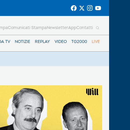
ampa
Comunicati Stampa
Newsletter
App
Contatti
DA TV
NOTIZIE
REPLAY
VIDEO
TG2000
LIVE