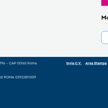
M
a 796 – CAP 00165 Roma
Invia C.V.
Area Stampa
se di ROMA 03922811009