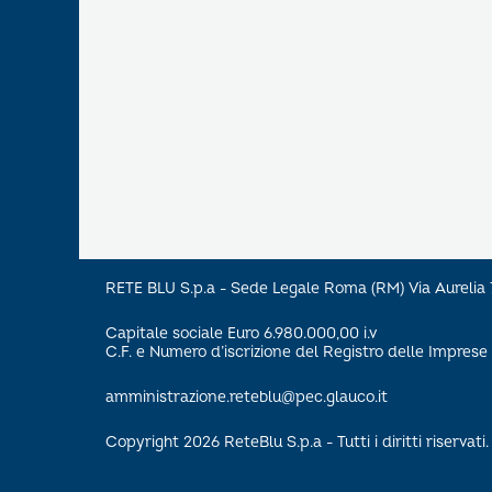
RETE BLU S.p.a - Sede Legale Roma (RM) Via Aureli
Capitale sociale Euro 6.980.000,00 i.v
C.F. e Numero d’iscrizione del Registro delle Impre
amministrazione.reteblu@pec.glauco.it
Copyright 2026 ReteBlu S.p.a - Tutti i diritti riservati.