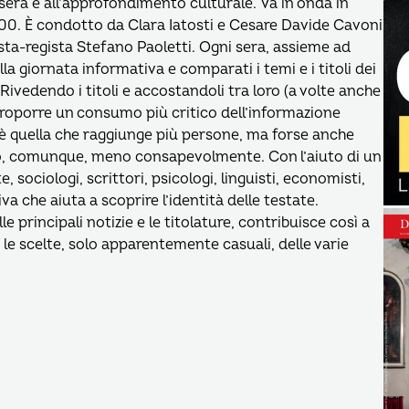
 sera e all’approfondimento culturale. Va in onda in
2000. È condotto da Clara Iatosti e Cesare Davide Cavoni
sta-regista Stefano Paoletti. Ogni sera, assieme ad
ella giornata informativa e comparati i temi e i titoli dei
Rivedendo i titoli e accostandoli tra loro (a volte anche
proporre un consumo più critico dell’informazione
 è quella che raggiunge più persone, ma forse anche
 o, comunque, meno consapevolmente. Con l’aiuto di un
, sociologi, scrittori, psicologi, linguisti, economisti,
iva che aiuta a scoprire l’identità delle testate.
e principali notizie e le titolature, contribuisce così a
 le scelte, solo apparentemente casuali, delle varie