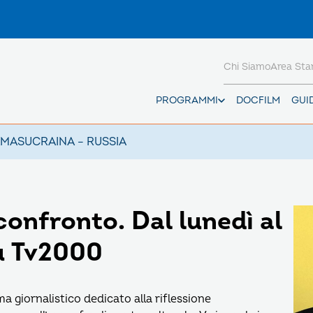
Chi Siamo
Area St
PROGRAMMI
DOCFILM
GUI
AMAS
UCRAINA – RUSSIA
confronto. Dal lunedì al
su Tv2000
 giornalistico dedicato alla riflessione