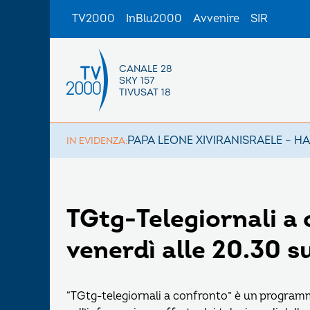
TV2000
InBlu2000
Avvenire
SIR
CANALE 28
SKY 157
TIVUSAT 18
PAPA LEONE XIV
IRAN
ISRAELE – H
IN EVIDENZA:
TGtg-Telegiornali a 
venerdì alle 20.30 
“TGtg-telegiornali a confronto” è un programma