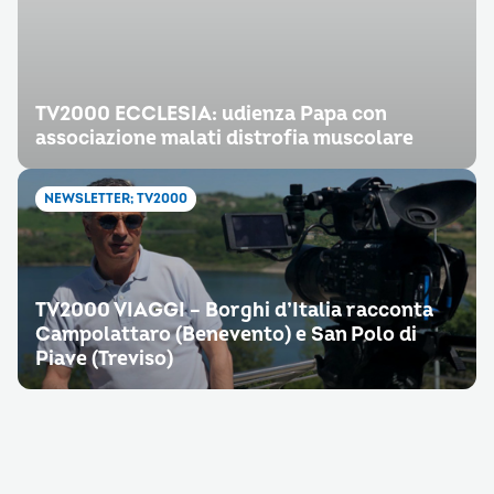
TV2000 ECCLESIA: udienza Papa con
associazione malati distrofia muscolare
NEWSLETTER; TV2000
TV2000 VIAGGI – Borghi d’Italia racconta
Campolattaro (Benevento) e San Polo di
Piave (Treviso)