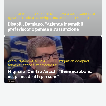
Il presidente della Commissione lavoro della Camera al
Tg2000: “Società assomiglia alla legge della Giungla”
Disabili, Damiano: “Aziende insensibili,
preferiscono penale all’assunzione”
Padre Ripamonti al Tg2000: “Su ‘migration compact’
serve valutazione approfondita”
Migranti, Centro Astalli: “Bene eurobond
ma prima diritti persone”