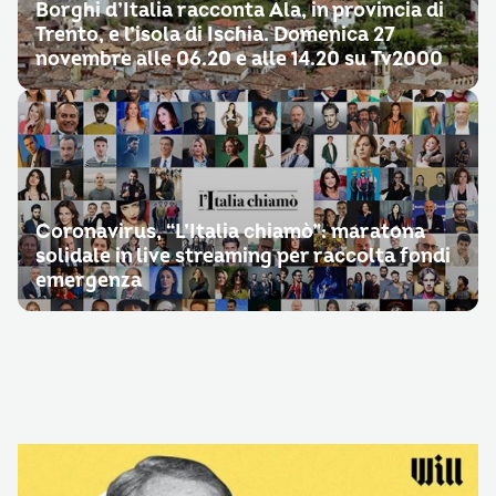
Borghi d’Italia racconta Ala, in provincia di
Trento, e l’isola di Ischia. Domenica 27
novembre alle 06.20 e alle 14.20 su Tv2000
Coronavirus, “L’Italia chiamò”: maratona
solidale in live streaming per raccolta fondi
emergenza