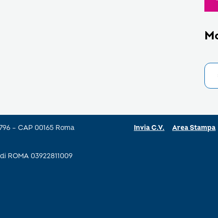
M
a 796 – CAP 00165 Roma
Invia C.V.
Area Stampa
se di ROMA 03922811009