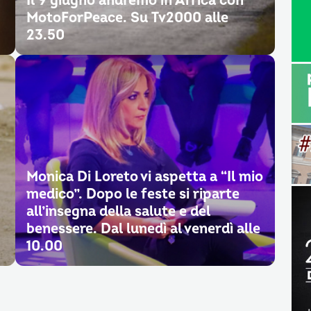
Il 9 giugno andremo in Africa con
MotoForPeace. Su Tv2000 alle
23.50
Monica Di Loreto vi aspetta a “Il mio
medico”. Dopo le feste si riparte
all’insegna della salute e del
benessere. Dal lunedì al venerdì alle
10.00