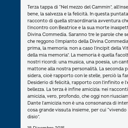
Terza tappa di “Nel mezzo del Cammin”, all’inse
bene, la salvezza e la felicità. In questa puntat
racconto di quella straordinaria avventura che
l’incontro con Beatrice e la sua morte inaspett
Divina Commedia. Saranno tre le parole che se
che reggono l’impianto della Divina Commedi
prima, la memoria: non a caso l’incipit della Vit
della mia memoria”. La memoria è quella facolt
nostri ricordi: una musica, una poesia, un c
mattone alla nostra personalità. La seconda pa
sidera, cioè rapporto con le stelle, perciò la fa
Desiderio di felicità, rapporto con l’infinito e l’
bellezza. La terza è infine amicizia: nei racco
amicizia, vero, profondo, che oggi non riusciam
Dante l’amicizia non è una consonanza di inte
cosa grande vissuta insieme, per cui “vivendo 
disio”.