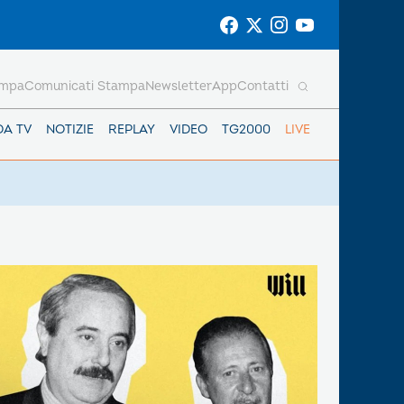
ampa
Comunicati Stampa
Newsletter
App
Contatti
DA TV
NOTIZIE
REPLAY
VIDEO
TG2000
LIVE