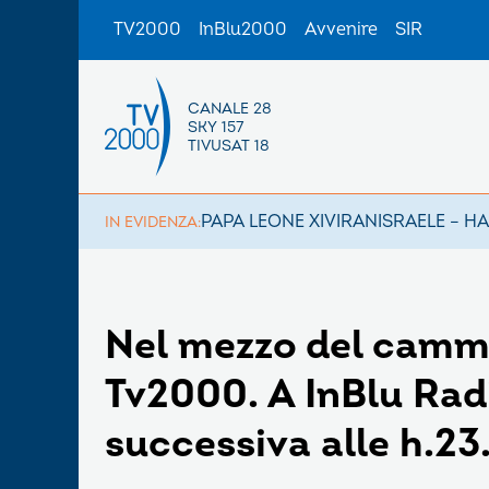
TV2000
InBlu2000
Avvenire
SIR
CANALE 28
SKY 157
TIVUSAT 18
PAPA LEONE XIV
IRAN
ISRAELE – H
IN EVIDENZA:
Nel mezzo del cammin
Tv2000. A InBlu Rad
successiva alle h.23