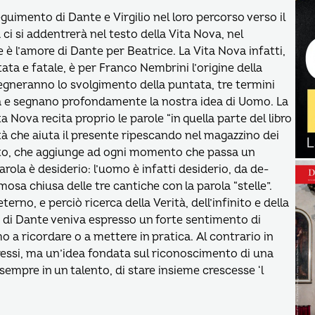
guimento di Dante e Virgilio nel loro percorso verso il
a ci si addentrerà nel testo della Vita Nova, nel
 è l’amore di Dante per Beatrice. La Vita Nova infatti,
ata e fatale, è per Franco Nembrini l’origine della
gneranno lo svolgimento della puntata, tre termini
a e segnano profondamente la nostra idea di Uomo. La
a Nova recita proprio le parole “in quella parte del libro
à che aiuta il presente ripescando nel magazzino dei
anto, che aggiunge ad ogni momento che passa un
rola è desiderio: l’uomo è infatti desiderio, da de-
mosa chiusa delle tre cantiche con la parola “stelle”.
eterno, e perciò ricerca della Verità, dell’infinito e della
nti di Dante veniva espresso un forte sentimento di
o a ricordare o a mettere in pratica. Al contrario in
ressi, ma un’idea fondata sul riconoscimento di una
sempre in un talento, di stare insieme crescesse ‘l