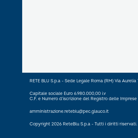
RETE BLU S.p.a - Sede Legale Roma (RM) Via Aureli
Capitale sociale Euro 6.980.000,00 i.v
C.F. e Numero d’iscrizione del Registro delle Impre
amministrazione.reteblu@pec.glauco.it
Copyright 2026 ReteBlu S.p.a - Tutti i diritti riservati.