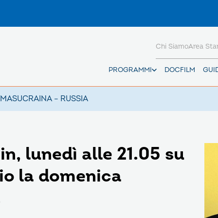
Chi Siamo
Area St
PROGRAMMI
DOCFILM
GUI
AMAS
UCRAINA – RUSSIA
, lunedì alle 21.05 su
io la domenica
.