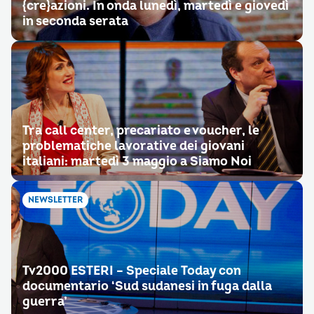
{cre}azioni. In onda lunedì, martedì e giovedì
in seconda serata
Tra call center, precariato e voucher, le
problematiche lavorative dei giovani
italiani: martedì 3 maggio a Siamo Noi
NEWSLETTER
Tv2000 ESTERI – Speciale Today con
documentario ‘Sud sudanesi in fuga dalla
guerra’