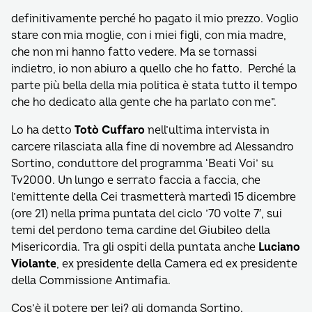
definitivamente perché ho pagato il mio prezzo. Voglio
stare con mia moglie, con i miei figli, con mia madre,
che non mi hanno fatto vedere. Ma se tornassi
indietro, io non abiuro a quello che ho fatto.
Perché la
parte più bella della mia politica è stata tutto il tempo
che ho dedicato alla gente che ha parlato con me”.
Lo ha detto
Totò Cuffaro
nell’ultima intervista in
carcere rilasciata alla fine di novembre ad Alessandro
Sortino, conduttore del programma ‘Beati Voi’ su
Tv2000. Un lungo e serrato faccia a faccia, che
l’emittente della Cei trasmetterà martedì 15 dicembre
(ore 21) nella prima puntata del ciclo ’70 volte 7′, sui
temi del perdono tema cardine del Giubileo della
Misericordia. Tra gli ospiti della puntata anche
Luciano
Violante
, ex presidente della Camera ed ex presidente
della Commissione Antimafia.
Cos’è il potere per lei? gli domanda Sortino.