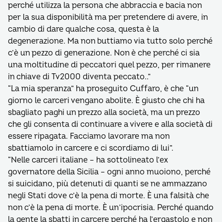
perché utilizza la persona che abbraccia e bacia non
per la sua disponibilità ma per pretendere di avere, in
cambio di dare qualche cosa, questa è la
degenerazione. Ma non buttiamo via tutto solo perché
c’è un pezzo di generazione. Non è che perché ci sia
una moltitudine di peccatori quel pezzo, per rimanere
in chiave di Tv2000 diventa peccato..”
“La mia speranza” ha proseguito Cuffaro, è che “un
giorno le carceri vengano abolite. È giusto che chi ha
sbagliato paghi un prezzo alla società, ma un prezzo
che gli consenta di continuare a vivere e alla società di
essere ripagata. Facciamo lavorare ma non
sbattiamolo in carcere e ci scordiamo di lui”.
“Nelle carceri italiane – ha sottolineato l’ex
governatore della Sicilia – ogni anno muoiono, perché
si suicidano, più detenuti di quanti se ne ammazzano
negli Stati dove c’è la pena di morte. È una falsità che
non c’è la pena di morte. È un’ipocrisia. Perché quando
la gente la sbatti in carcere perché ha l’ergastolo e non