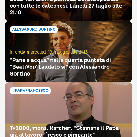
con tutte le catechesi. Lunedì 27 luglio alle
21.10
ALESSANDRO SORTINO
In onda mercoled' 18 maggio, alle 21.15
“Pane e acqua” nella quarta puntata di
“BeatiVoi/ Laudato si” con Alessandro
Sortino
#PAPAFRANCESCO
Tv2000, mons. Karcher: “Stamane il Papa
già al lavoro, fresco e pimpante”