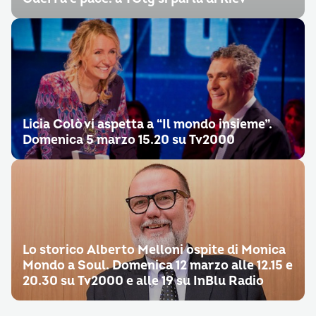
Licia Colò vi aspetta a “Il mondo insieme”.
Domenica 5 marzo 15.20 su Tv2000
Lo storico Alberto Melloni ospite di Monica
Mondo a Soul. Domenica 12 marzo alle 12.15 e
20.30 su Tv2000 e alle 19 su InBlu Radio