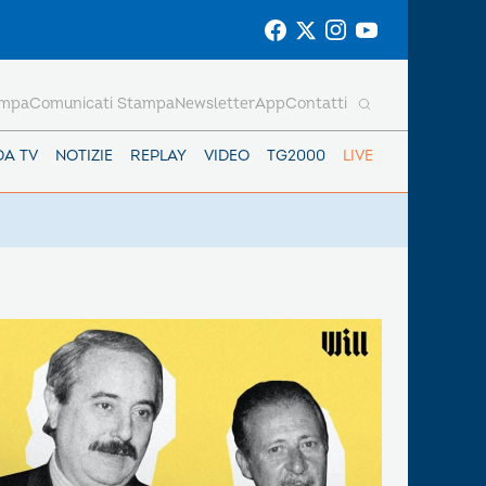
ampa
Comunicati Stampa
Newsletter
App
Contatti
DA TV
NOTIZIE
REPLAY
VIDEO
TG2000
LIVE