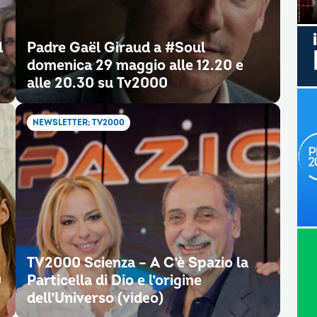
l
Padre Gaël Giraud a #Soul
domenica 29 maggio alle 12.20 e
alle 20.30 su Tv2000
NEWSLETTER; TV2000
TV2000 Scienza – A C’è Spazio la
0
Particella di Dio e l’origine
dell’Universo (video)