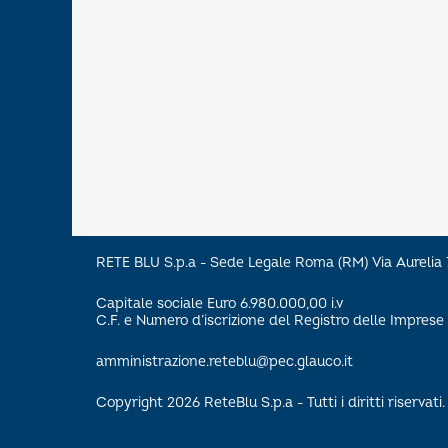
RETE BLU S.p.a - Sede Legale Roma (RM) Via Aureli
Capitale sociale Euro 6.980.000,00 i.v
C.F. e Numero d’iscrizione del Registro delle Impre
amministrazione.reteblu@pec.glauco.it
Copyright 2026 ReteBlu S.p.a - Tutti i diritti riservati.