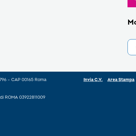
M
a 796 – CAP 00165 Roma
Invia C.V.
Area Stampa
se di ROMA 03922811009