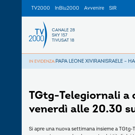
TV2000
InBlu2000
Avvenire
SIR
CANALE 28
SKY 157
TIVUSAT 18
PAPA LEONE XIV
IRAN
ISRAELE – H
IN EVIDENZA:
TGtg-Telegiornali a 
venerdì alle 20.30 
Si apre una nuova settimana insieme a TGtg-Tel