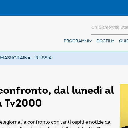
Chi Siamo
Area St
PROGRAMMI
DOCFILM
GUI
AMAS
UCRAINA – RUSSIA
confronto, dal lunedì al
su Tv2000
egiornali a confronto con tanti ospiti e notizie da