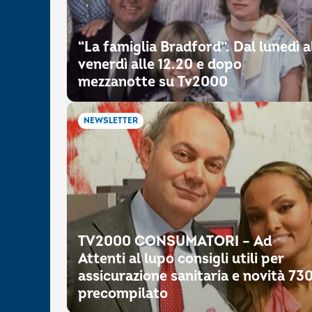
“La famiglia Bradford”. Dal lunedì a
venerdì alle 12.20 e dopo
mezzanotte su Tv2000
NEWSLETTER
TV2000 CONSUMATORI – Ad
Attenti al lupo consigli utili per
assicurazione sanitaria e novità 73
precompilato