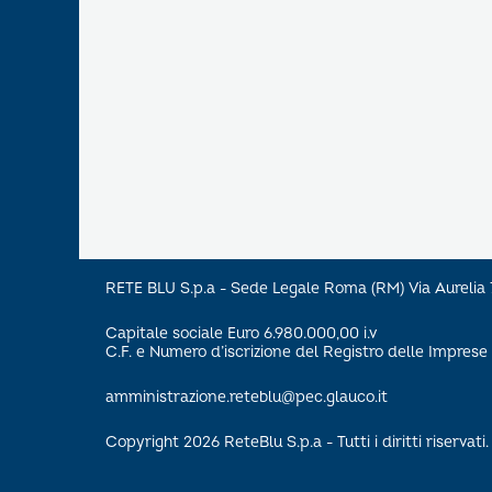
RETE BLU S.p.a - Sede Legale Roma (RM) Via Aureli
Capitale sociale Euro 6.980.000,00 i.v
C.F. e Numero d’iscrizione del Registro delle Impre
amministrazione.reteblu@pec.glauco.it
Copyright 2026 ReteBlu S.p.a - Tutti i diritti riservati.