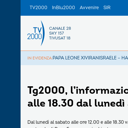
TV2000
InBlu2000
Avvenire
SIR
CANALE 28
SKY 157
TIVUSAT 18
PAPA LEONE XIV
IRAN
ISRAELE – H
IN EVIDENZA:
Tg2000, l’informazio
alle 18.30 dal lunedì
Dal lunedì al sabato alle ore 12.00 e alle 18.30 