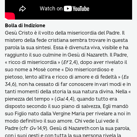
Bolla di Indizione
Gesù Cristo è il volto della misericordia del Padre. Il
mistero della fede cristiana sembra trovare in questa
parola la sua sintesi. Essa è divenuta viva, visibile e ha
raggiunto il suo culmine in Gesù di Nazareth. Il Padre,
« ricco di misericordia » (
Ef
2,4), dopo aver rivelato il
suo nome a Mosè come « Dio misericordioso e
pietoso, lento all’ira e ricco di amore e di fedeltà » (
Es
34,6), non ha cessato di far conoscere in vari modi e in
tanti momenti della storia la sua natura divina. Nella «
pienezza del tempo » (
Gal
4,4), quando tutto era
disposto secondo il suo piano di salvezza, Egli mandò
suo Figlio nato dalla Vergine Maria per rivelare a noi in
modo definitivo il suo amore. Chi vede Lui vede il
Padre (cfr
Gv
14,9). Gesù di Nazareth con la sua parola,
con i suoi gesti e con tutta la sua persona rivela la