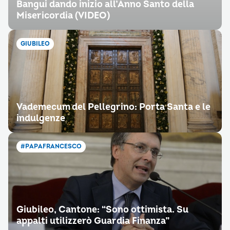
Bangui dando inizio all’Anno Santo della
Misericordia (VIDEO)
GIUBILEO
Vademecum del Pellegrino: Porta Santa e le
indulgenze
#PAPAFRANCESCO
Giubileo, Cantone: “Sono ottimista. Su
appalti utilizzerò Guardia Finanza”