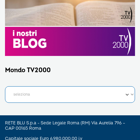
Mondo TV2000
RETE BLU S.p.a - Sede Legale Roma (RM) Via Aurelia 796 –
CAP 00165 Roma
Capitale sociale Euro 6.980.000,00 i.v