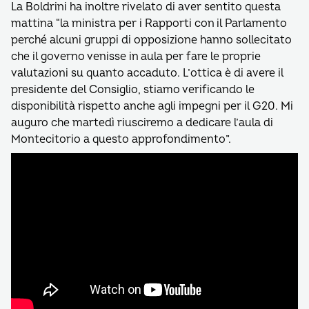
La Boldrini ha inoltre rivelato di aver sentito questa
mattina “la ministra per i Rapporti con il Parlamento
perché alcuni gruppi di opposizione hanno sollecitato
che il governo venisse in aula per fare le proprie
valutazioni su quanto accaduto. L’ottica è di avere il
presidente del Consiglio, stiamo verificando le
disponibilità rispetto anche agli impegni per il G20. Mi
auguro che martedì riusciremo a dedicare l’aula di
Montecitorio a questo approfondimento”.