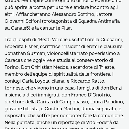
strada. Per capire come ognuno di noi, credente o no,
può aprire la porta per uscire e andare incontro agli
altri. Affiancheranno Alessandro Sortino, l’attore
Giovanni Scifoni (protagonista di Squadra Antimafia
su Canale5) e la cantante Pilar.
Tra gli ospiti di “Beati Voi che uscita” Lorella Cuccarini,
Espedita Fisher, scrittrice “insider” di eremi e clausure,
Jonathan Guzman, violoncellista nato poverissimo a
Caracas che oggi vive e studia al conservatorio di
Torino, Don Chiristian Medos, sacerdote di Trieste,
membro dell’equipe di spiritualità delle frontiere, i
coniugi Carla Loyola, cilena, e Riccardo Ratto,
torinese, che vivono in una casa-famiglia di don Benzi
insieme a dieci immigrati, don Franco D’Onofrio,
direttore della Caritas di Campobasso, Laura Paladino,
giovane biblista, e Cristina Martini, donna separata, e
risposata, che soffre per non poter fare la comunione.
Nella puntata, anche un reportage di Vito Foderà da