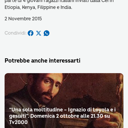
parte di 4 giovani ragazzi italiani inviati dalla Cei in
Etiopia, Kenya, Filippine e India.
2 Novembre 2015
Condividi:
Potrebbe anche interessarti
“Una sola moltitudine – Ignazio di Loyola e i
gesuiti”. Domenica 2 ottobre alle 21.30 su
Tv2000