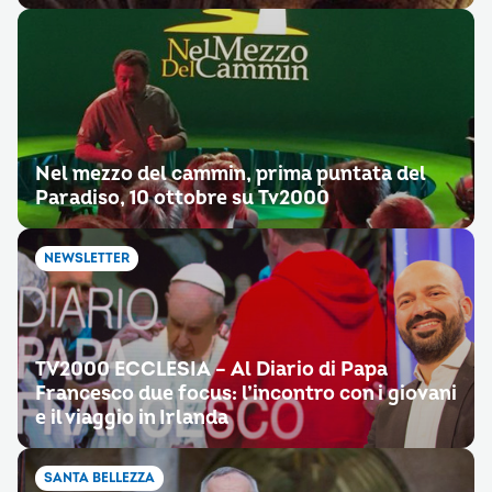
Nel mezzo del cammin, prima puntata del
Paradiso, 10 ottobre su Tv2000
NEWSLETTER
TV2000 ECCLESIA – Al Diario di Papa
Francesco due focus: l’incontro con i giovani
e il viaggio in Irlanda
SANTA BELLEZZA