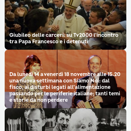
Giubileo delle carceri: su Tv2000 l’incontro
tra Papa Francesco e i detenuti
Da lunedì 14 a venerdì 18 novembre alle 15.20
una nuova settimana con Siamo Noi: dal
fisco, ai disturbi legati all’alimentazione
passando per le periferie italiane; tanti temi
e storie da non perdere