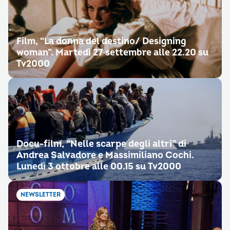
Film, “La donna del destino/ Designing
woman”. Martedì 27 settembre alle 22.20 su
Tv2000
Docu-film, “Nelle scarpe degli altri” di
Andrea Salvadore e Massimiliano Cochi.
Lunedì 3 ottobre alle 00.15 su Tv2000
NEWSLETTER