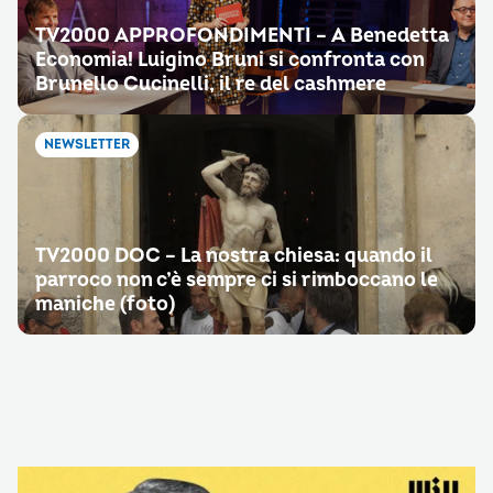
TV2000 APPROFONDIMENTI – A Benedetta
Economia! Luigino Bruni si confronta con
Brunello Cucinelli, il re del cashmere
NEWSLETTER
TV2000 DOC – La nostra chiesa: quando il
parroco non c’è sempre ci si rimboccano le
maniche (foto)