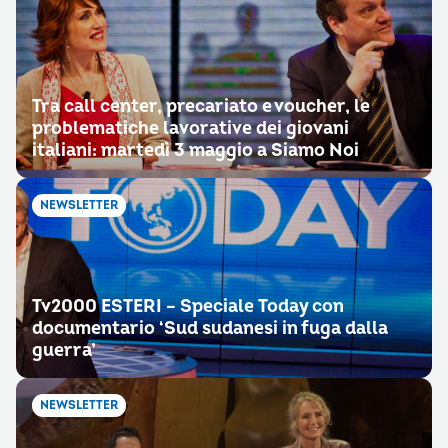
Tra call center, precariato e voucher, le
problematiche lavorative dei giovani
italiani: martedì 3 maggio a Siamo Noi
NEWSLETTER
Tv2000 ESTERI – Speciale Today con
documentario ‘Sud sudanesi in fuga dalla
guerra’
NEWSLETTER