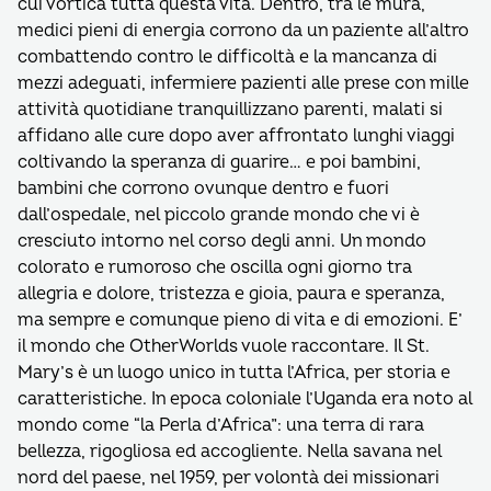
cui vortica tutta questa vita. Dentro, tra le mura,
medici pieni di energia corrono da un paziente all’altro
combattendo contro le difficoltà e la mancanza di
mezzi adeguati, infermiere pazienti alle prese con mille
attività quotidiane tranquillizzano parenti, malati si
affidano alle cure dopo aver affrontato lunghi viaggi
coltivando la speranza di guarire… e poi bambini,
bambini che corrono ovunque dentro e fuori
dall’ospedale, nel piccolo grande mondo che vi è
cresciuto intorno nel corso degli anni. Un mondo
colorato e rumoroso che oscilla ogni giorno tra
allegria e dolore, tristezza e gioia, paura e speranza,
ma sempre e comunque pieno di vita e di emozioni. E’
il mondo che OtherWorlds vuole raccontare. Il St.
Mary’s è un luogo unico in tutta l’Africa, per storia e
caratteristiche. In epoca coloniale l’Uganda era noto al
mondo come “la Perla d’Africa”: una terra di rara
bellezza, rigogliosa ed accogliente. Nella savana nel
nord del paese, nel 1959, per volontà dei missionari