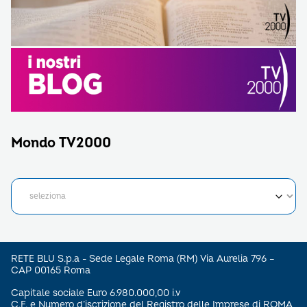
Mondo TV2000
RETE BLU S.p.a - Sede Legale Roma (RM) Via Aurelia 796 –
CAP 00165 Roma
Capitale sociale Euro 6.980.000,00 i.v
C.F. e Numero d’iscrizione del Registro delle Imprese di ROMA