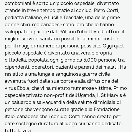
comboniani è sorto un piccolo ospedale, diventato
grande in breve tempo grazie ai coniugi Piero Corti,
pediatra italiano, e Lucille Teasdale, una delle prime
donne chirurgo canadesi: sono loro che lo hanno
sviluppato a partire dal 1961 con l’obiettivo di offrire il
miglior servizio sanitario possibile, al minor costo e
per il maggior numero di persone possibile. Oggi quel
piccolo ospedale è diventato una vera e propria
cittadella, popolata ogni giorno da 5.000 persone tra
dipendenti, operatori, pazienti e parenti dei malati. Ha
resistito a una lunga e sanguinosa guerra civile
avvenuta fuori dalle sue porte e alla diffusione del
virus Ebola, che vi ha mietuto numerose vittime. Primo
ospedale privato non-profit dell’Uganda, il St Mary’s è
un baluardo a salvaguardia della salute di migliaia di
persone che vengono curate grazie alla Fondazione
italo-canadese che i coniugi Corti hanno creato per
dare sostegno duraturo al luogo cui hanno dedicato
tutta la vita.