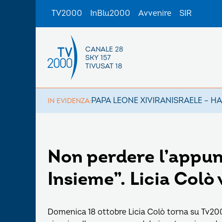
TV2000
InBlu2000
Avvenire
SIR
CANALE 28
SKY 157
TIVUSAT 18
PAPA LEONE XIV
IRAN
ISRAELE – H
IN EVIDENZA:
Non perdere l’appu
Insieme”. Licia Colò
Domenica 18 ottobre Licia Colò torna su Tv200