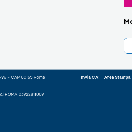
M
a 796 – CAP 00165 Roma
Invia C.V.
Area Stampa
se di ROMA 03922811009