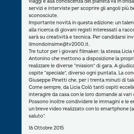
viaggi e alla conoscenza del pianeta va in ond
servizi e interviste per scoprire gli angoli più
sconosciute.
Importante novità in questa edizione: un tale
alla ricerca di giovani registi interessati a ra
sarà su creatività e tecnica. Per candidarsi in
ilmondoinsime@tv2000.it.
Tre tutor per i giovani filmaker: la stessa Lic
Antonino che mettono a disposizione la propria
realizzare le diverse “mission” di gara. A giudica
ospite “speciale”, diverso ogni puntata. La con
Giuseppe Pinetti che, per i trenta minuti di tal
Come sempre, da Licia Colò tanti ospiti eccel
interagire da casa con le loro domande ai vari 
Possono inoltre condividere le immagini e le emo
un breve video realizzato con lo smartphone (a
saluto”.
16 Ottobre 2015