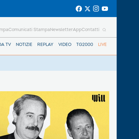
ampa
Comunicati Stampa
Newsletter
App
Contatti
DA TV
NOTIZIE
REPLAY
VIDEO
TG2000
LIVE