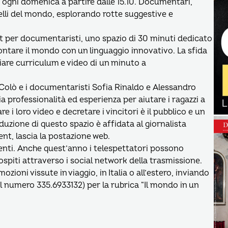
a ogni domenica a partire dalle 15.10. Documentari,
 belli del mondo, esplorando rotte suggestive e
nt per documentaristi, uno spazio di 30 minuti dedicato
ccontare il mondo con un linguaggio innovativo. La sfida
viare curriculum e video di un minuto a
ia Colò e i documentaristi Sofia Rinaldo e Alessandro
 professionalità ed esperienza per aiutare i ragazzi a
re i loro video e decretare i vincitori è il pubblico e un
duzione di questo spazio è affidata al giornalista
ent, lascia la postazione web.
lenti. Anche quest’anno i telespettatori possono
ospiti attraverso i social network della trasmissione.
zioni vissute in viaggio, in Italia o all’estero, inviando
l numero 335.6933132) per la rubrica “Il mondo in un