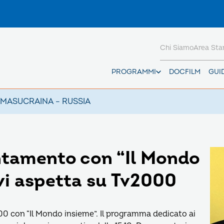
Chi Siamo
Area St
PROGRAMMI
DOCFILM
GUI
AMAS
UCRAINA – RUSSIA
ntamento con “Il Mondo
 vi aspetta su Tv2000
0 con “Il Mondo insieme”. Il programma dedicato ai