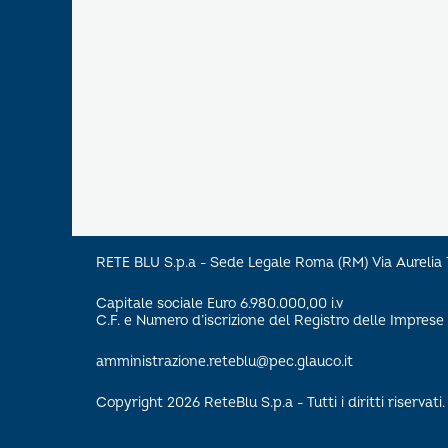
RETE BLU S.p.a - Sede Legale Roma (RM) Via Aureli
Capitale sociale Euro 6.980.000,00 i.v
C.F. e Numero d’iscrizione del Registro delle Impre
amministrazione.reteblu@pec.glauco.it
Copyright 2026 ReteBlu S.p.a - Tutti i diritti riservati.