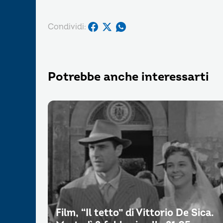
Condividi:
Potrebbe anche interessarti
Film, “Il tetto” di Vittorio De Sica.