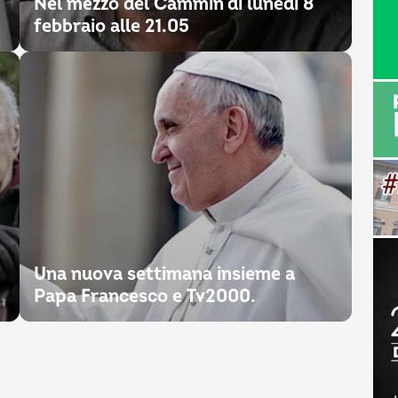
Nel mezzo del Cammin di lunedì 8
febbraio alle 21.05
Una nuova settimana insieme a
Papa Francesco e Tv2000.