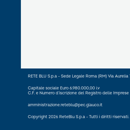
RETE BLU S.p.a - Sede Legale Roma (RM) Via Aureli
Capitale sociale Euro 6.980.000,00 i.v
C.F. e Numero d’iscrizione del Registro delle Impre
amministrazione.reteblu@pec.glauco.it
Copyright 2026 ReteBlu S.p.a - Tutti i diritti riservati.