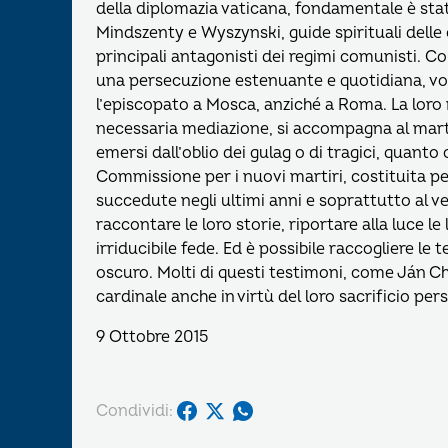
della diplomazia vaticana, fondamentale è stat
Mindszenty e Wyszynski, guide spirituali delle
principali antagonisti dei regimi comunisti. Colo
una persecuzione estenuante e quotidiana, vol
l’episcopato a Mosca, anziché a Roma. La loro r
necessaria mediazione, si accompagna al martir
emersi dall’oblio dei gulag o di tragici, quanto o
Commissione per i nuovi martiri, costituita per
succedute negli ultimi anni e soprattutto al vel
raccontare le loro storie, riportare alla luce l
irriducibile fede. Ed è possibile raccogliere le
oscuro. Molti di questi testimoni, come Ján Ch
cardinale anche in virtù del loro sacrificio per
9 Ottobre 2015
Condividi: