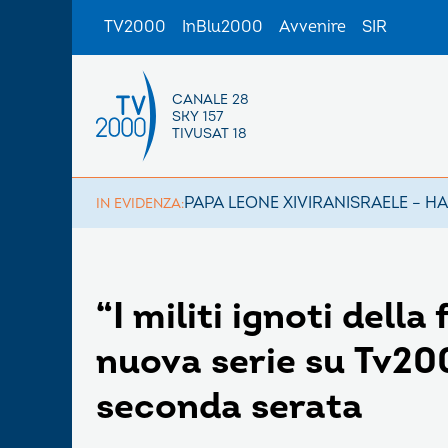
TV2000
InBlu2000
Avvenire
SIR
CANALE 28
SKY 157
TIVUSAT 18
PAPA LEONE XIV
IRAN
ISRAELE – H
IN EVIDENZA:
“I militi ignoti della
nuova serie su Tv200
seconda serata