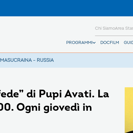
Chi Siamo
Area St
PROGRAMMI
DOCFILM
GUI
AMAS
UCRAINA – RUSSIA
 fede” di Pupi Avati. La
0. Ogni giovedì in