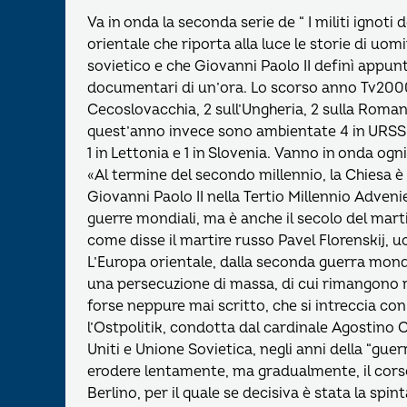
Va in onda la seconda serie de “ I militi ignoti d
orientale che riporta alla luce le storie di uom
sovietico e che Giovanni Paolo II definì appunto
documentari di un’ora. Lo scorso anno Tv2000 
Cecoslovacchia, 2 sull’Ungheria, 2 sulla Romani
quest’anno invece sono ambientate 4 in URSS, 3 i
1 in Lettonia e 1 in Slovenia. Vanno in onda ogn
«Al termine del secondo millennio, la Chiesa 
Giovanni Paolo II nella Tertio Millennio Adveni
guerre mondiali, ma è anche il secolo del marti
come disse il martire russo Pavel Florenskij, ucc
L’Europa orientale, dalla seconda guerra mondi
una persecuzione di massa, di cui rimangono rar
forse neppure mai scritto, che si intreccia con 
l’Ostpolitik, condotta dal cardinale Agostino Cas
Uniti e Unione Sovietica, negli anni della “guer
erodere lentamente, ma gradualmente, il corso 
Berlino, per il quale se decisiva è stata la spi