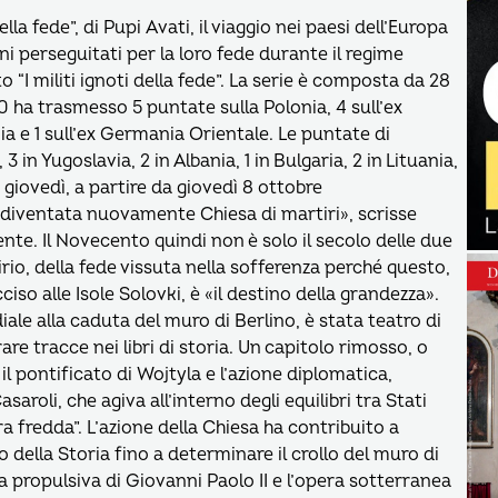
ella fede”, di Pupi Avati, il viaggio nei paesi dell’Europa
ini perseguitati per la loro fede durante il regime
 “I militi ignoti della fede”. La serie è composta da 28
ha trasmesso 5 puntate sulla Polonia, 4 sull’ex
a e 1 sull’ex Germania Orientale. Le puntate di
n Yugoslavia, 2 in Albania, 1 in Bulgaria, 2 in Lituania,
i giovedì, a partire da giovedì 8 ottobre
è diventata nuovamente Chiesa di martiri», scrisse
ente. Il Novecento quindi non è solo il secolo delle due
rio, della fede vissuta nella sofferenza perché questo,
iso alle Isole Solovki, è «il destino della grandezza».
ale alla caduta del muro di Berlino, è stata teatro di
e tracce nei libri di storia. Un capitolo rimosso, o
il pontificato di Wojtyla e l’azione diplomatica,
aroli, che agiva all’interno degli equilibri tra Stati
ra fredda”. L’azione della Chiesa ha contribuito a
della Storia fino a determinare il crollo del muro di
nta propulsiva di Giovanni Paolo II e l’opera sotterranea