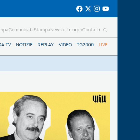
ampa
Comunicati Stampa
Newsletter
App
Contatti
DA TV
NOTIZIE
REPLAY
VIDEO
TG2000
LIVE