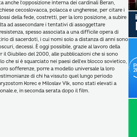
a anche l’opposizione interna dei cardinali Beran,
 chiese cecoslovacca, polacca e ungherese, per citare i
ssi della fede, costretti, per la loro posizione, a subire
ta ad assecondare i tentativi di assoggettare
esistenza, spesso associata a una difficile opera di
io di sacerdoti, i cui nomi solo a distanza di anni sono
scuri, decessi. È oggi possibile, grazie al lavoro della
 il Giubileo del 2000, alle pubblicazioni che si sono
o che si è squarciato nei paesi dell’ex blocco sovietico,
e loro sofferenze, porre a modello universale la loro
 testimonianze di chi ha vissuto quel lungo periodo
ryzostom Korec e Miloslav Vlk, sono stati elevati a
sonale.e, in seconda serata dopo il film.