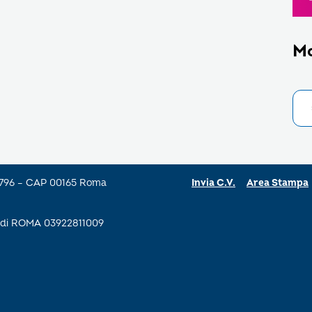
M
a 796 – CAP 00165 Roma
Invia C.V.
Area Stampa
se di ROMA 03922811009