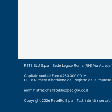
RETE BLU S.p.a - Sede Legale Roma (RM) Via Aureli
Capitale sociale Euro 6.980.000,00 i.v
C.F. e Numero d’iscrizione del Registro delle Impre
amministrazione.reteblu@pec.glauco.it
Copyright 2026 ReteBlu S.p.a - Tutti i diritti riservati.