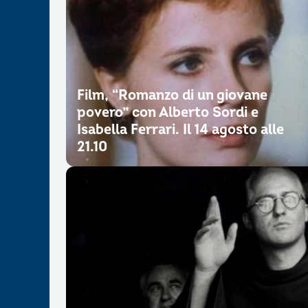
Film, “Romanzo di un giovane
povero” con Alberto Sordi e
Isabella Ferrari. Il 14 agosto alle
21.10