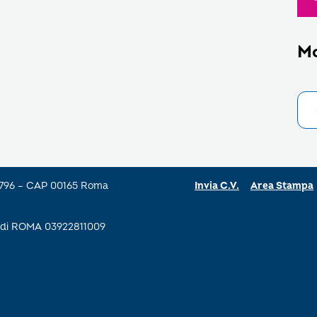
M
a 796 – CAP 00165 Roma
Invia C.V.
Area Stampa
se di ROMA 03922811009