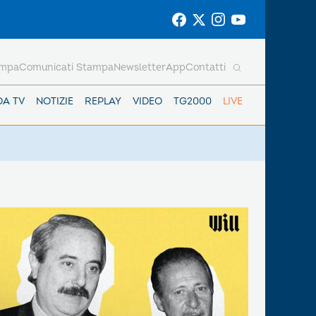
ampa
Comunicati Stampa
Newsletter
App
Contatti
DA TV
NOTIZIE
REPLAY
VIDEO
TG2000
LIVE