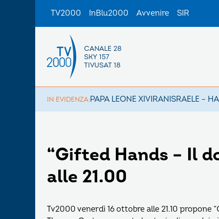
TV2000
InBlu2000
Avvenire
SIR
CANALE 28
SKY 157
TIVUSAT 18
PAPA LEONE XIV
IRAN
ISRAELE – H
IN EVIDENZA:
“Gifted Hands – Il d
alle 21.00
Tv2000 venerdì 16 ottobre alle 21.10 propone “G