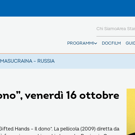
Chi Siamo
Area St
PROGRAMMI
DOCFILM
GUI
AMAS
UCRAINA – RUSSIA
ono”, venerdì 16 ottobre
ifted Hands – Il dono”. La pellicola (2009) diretta da