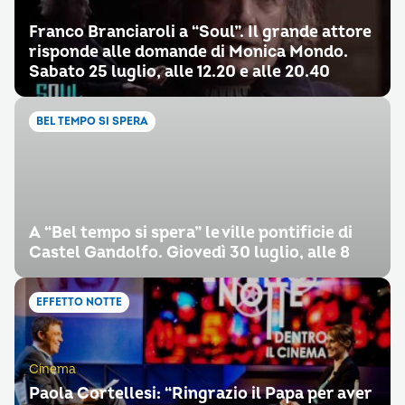
Franco Branciaroli a “Soul”. Il grande attore
risponde alle domande di Monica Mondo.
Sabato 25 luglio, alle 12.20 e alle 20.40
BEL TEMPO SI SPERA
A “Bel tempo si spera” le ville pontificie di
Castel Gandolfo. Giovedì 30 luglio, alle 8
EFFETTO NOTTE
Cinema
Paola Cortellesi: “Ringrazio il Papa per aver