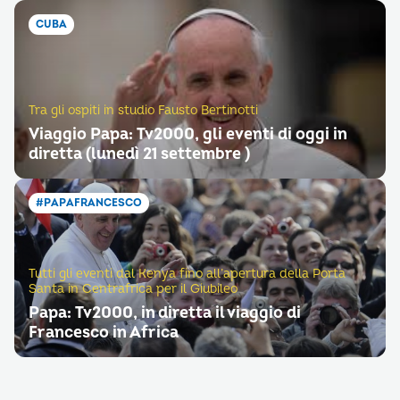
CUBA
Tra gli ospiti in studio Fausto Bertinotti
Viaggio Papa: Tv2000, gli eventi di oggi in
diretta (lunedì 21 settembre )
#PAPAFRANCESCO
Tutti gli eventi dal Kenya fino all’apertura della Porta
Santa in Centrafrica per il Giubileo
Papa: Tv2000, in diretta il viaggio di
Francesco in Africa