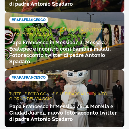
di padre Antonio Spadaro
#PAPAFRANCESCO
TUTTE LE FOTO CON LE SUE DIDASCALIE- TERZO
GIORNO DEL VIAGGIO
Papa Francesco in Messico/ 3. Messa a
Ecatepec e incontro con i bambini malati.
Fotoracconto twitter di padre Antonio
Spadaro
#PAPAFRANCESCO
TUTTE LE FOTO CON LE SUE DIDASCALIE- QUINTO
GIORNO DEL VIAGGIO
Papa Francesco in Messico /5. A Morelia e
Ciudad Juarez, nuovo fotoracconto twitter
di padre Antonio Spadaro