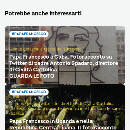
Potrebbe anche interessarti
#PAPAFRANCESCO
Con le didascalie tratte dai suoi post
Papa Francesco a Cuba. Fotoracconto su
Twitter di padre Antonio Spadaro, direttore
di Civiltà Cattolica
GUARDA LE FOTO
#PAPAFRANCESCO
Le immagini su twitter del direttore di Civiltà Cattolica
nel seguito papale durante il viaggio in Africa, con le sue
didascalie
Papa Francesco in Uganda e nella
Repubblica Centrafricana. Il fotoracconto