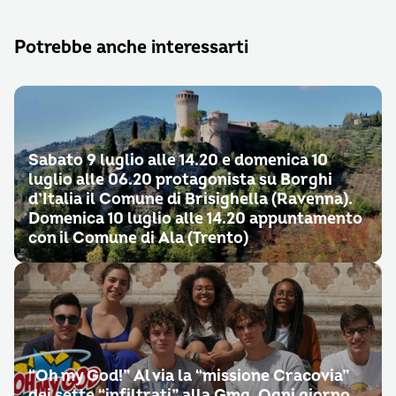
Potrebbe anche interessarti
Sabato 9 luglio alle 14.20 e domenica 10
luglio alle 06.20 protagonista su Borghi
d’Italia il Comune di Brisighella (Ravenna).
Domenica 10 luglio alle 14.20 appuntamento
con il Comune di Ala (Trento)
“Oh my God!” Al via la “missione Cracovia”
dei sette “infiltrati” alla Gmg. Ogni giorno