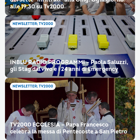
alle 19.30 su Tv2000
NEWSLETTER; TV2000
INBLU RADIO PROGRAMMI – Paola Saluzzi,
gli Stag dal vivo e i 24 anni di Emergency
NEWSLETTER; TV2000
TV2000 ECCLESIA – Papa Francesco
celebra la messa di Pentecoste a San Pietro