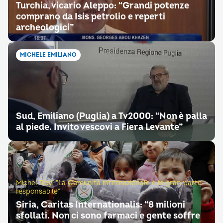
Turchia, vicario Aleppo: “Grandi potenze
comprano da Isis petrolio e reperti
archeologici”
MICHELE EMILIANO
Sud, Emiliano (Puglia) a Tv2000: “Non è palla
al piede. Invito vescovi a Fiera Levante”
Michel Roy: “La Comunità internazionale è in gran parte
responsabile”
Siria, Caritas Internationalis: “8 milioni
sfollati. Non ci sono farmaci e gente soffre