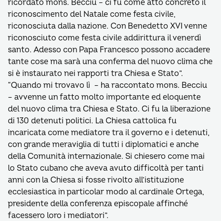
ricordato mons. Becciu – ci fu come atto concreto il
riconoscimento del Natale come festa civile,
riconosciuta dalla nazione. Con Benedetto XVI venne
riconosciuto come festa civile addirittura il venerdì
santo. Adesso con Papa Francesco possono accadere
tante cose ma sarà una conferma del nuovo clima che
si è instaurato nei rapporti tra Chiesa e Stato”.
“Quando mi trovavo lì – ha raccontato mons. Becciu
– avvenne un fatto molto importante ed eloquente
del nuovo clima tra Chiesa e Stato. Ci fu la liberazione
di 130 detenuti politici. La Chiesa cattolica fu
incaricata come mediatore tra il governo e i detenuti,
con grande meraviglia di tutti i diplomatici e anche
della Comunità internazionale. Si chiesero come mai
lo Stato cubano che aveva avuto difficoltà per tanti
anni con la Chiesa si fosse rivolto all’istituzione
ecclesiastica in particolar modo al cardinale Ortega,
presidente della conferenza episcopale affinché
facessero loro i mediatori”.