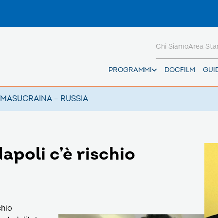
Chi Siamo
Area St
PROGRAMMI
DOCFILM
GUI
AMAS
UCRAINA – RUSSIA
apoli c’è rischio
chio