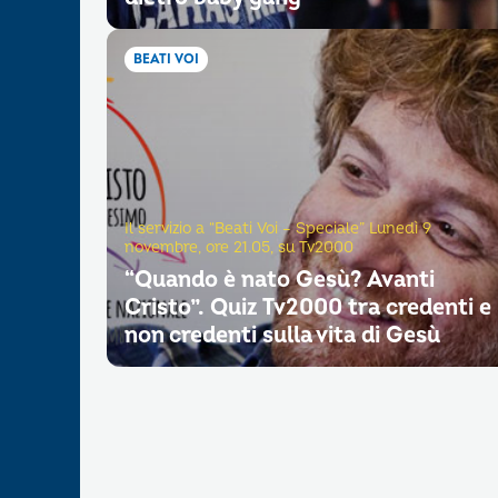
BEATI VOI
Il servizio a “Beati Voi – Speciale” Lunedì 9
novembre, ore 21.05, su Tv2000
“Quando è nato Gesù? Avanti
Cristo”. Quiz Tv2000 tra credenti e
non credenti sulla vita di Gesù