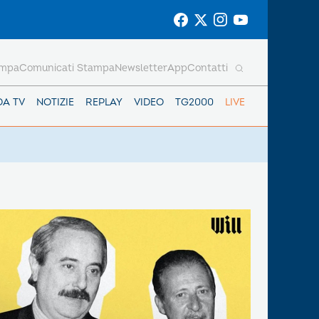
ampa
Comunicati Stampa
Newsletter
App
Contatti
DA TV
NOTIZIE
REPLAY
VIDEO
TG2000
LIVE