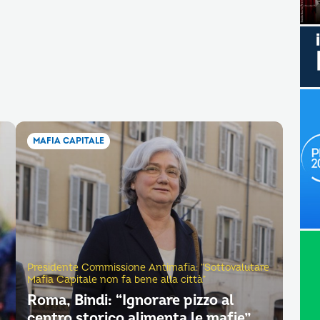
MAFIA CAPITALE
Presidente Commissione Antimafia: “Sottovalutare
Mafia Capitale non fa bene alla città”
Roma, Bindi: “Ignorare pizzo al
centro storico alimenta le mafie”