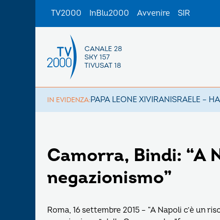
TV2000
InBlu2000
Avvenire
SIR
CANALE 28
SKY 157
TIVUSAT 18
PAPA LEONE XIV
IRAN
ISRAELE – H
IN EVIDENZA:
Camorra, Bindi: “A N
negazionismo”
Roma, 16 settembre 2015 – “A Napoli c’è un ris