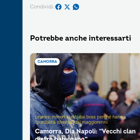
Condividi:
Potrebbe anche interessarti
CAMORRA
Linares: minori scelti dai boss perché hanno
“punibilità diversa” dai maggiorenni
Camorra, Dia Napoli: “Vecchi clan
dietro baby gang”