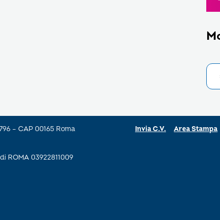
M
a 796 – CAP 00165 Roma
Invia C.V.
Area Stampa
se di ROMA 03922811009