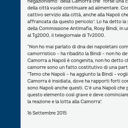
negazionismo” della Camorra che “forse una cer
della città vuole continuare ad alimentare. Cos
cattivo servizio alla città, anche alla Napoli ch
affrancata da questo pericolo”. Lo ha detto la
della Commissione Antimafia, Rosy Bindi, in u
al Tg2000, il telegiornale di Tv2000.
“Non ho mai parlato di dna dei napoletani co
camorristico – ha ribadito la Bindi – non ho de
Camorra a Napoli è congenita, non ho detto ch
camorre sono un fatto costitutivo di una parte 
“Temo che Napoli – ha aggiunto la Bindi – vogli
Camorra è insidiata, dove ha rapporti forti con
sono Napoli anche questi. C’è una Napoli che pu
questo elemento così grave e deve cominciare
la reazione e la lotta alla Camorra”.
16 Settembre 2015