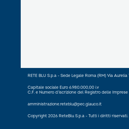
RETE BLU S.p.a - Sede Legale Roma (RM) Via Aureli
Capitale sociale Euro 6.980.000,00 i.v
C.F. e Numero d’iscrizione del Registro delle Impre
amministrazione.reteblu@pec.glauco.it
Copyright 2026 ReteBlu S.p.a - Tutti i diritti riservati.