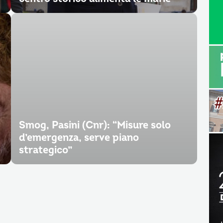
Smog, Pasini (Cnr): “Misure solo
d’emergenza, serve piano
strategico”