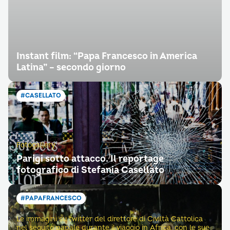
Instant film: “Papa Francesco in America
Latina” – secondo giorno
#CASELLATO
Fotogallery
Parigi sotto attacco. Il reportage
fotografico di Stefania Casellato
#PAPAFRANCESCO
Le immagini su twitter del direttore di Civiltà Cattolica
nel seguito papale durante il viaggio in Africa, con le sue