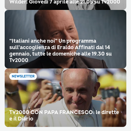
Wilder. Giovedì 7 aprile alle 21.05 su Tv2000
“Italiani anche noi” Un programma
sull’accoglienza di Eraldo Affinati dal 14
gennaio, tutte le domeniche alle 19.30 su
Tv2000
NEWSLETTER
TV2000 CON PAPA FRANCESCO: le dirette
e il Diario