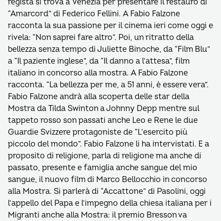
regista si trova a Venezia per presentare il restauro di
“Amarcord” di Federico Fellini. A Fabio Falzone
racconta la sua passione per il cinema ieri come oggi e
rivela: “Non saprei fare altro”. Poi, un ritratto della
bellezza senza tempo di Juliette Binoche, da “Film Blu”
a “Il paziente inglese”, da “Il danno a l’attesa”, film
italiano in concorso alla mostra. A Fabio Falzone
racconta. “La bellezza per me, a 51 anni, è essere vera”.
Fabio Falzone andrà alla scoperta delle star della
Mostra da Tilda Swinton a Johnny Depp mentre sul
tappeto rosso son passati anche Leo e Rene le due
Guardie Svizzere protagoniste de “L’esercito più
piccolo del mondo”. Fabio Falzone li ha intervistati. E a
proposito di religione, parla di religione ma anche di
passato, presente e famiglia anche sangue del mio
sangue, il nuovo film di Marco Bellocchio in concorso
alla Mostra. Si parlerà di “Accattone” di Pasolini, oggi
l’appello del Papa e l’impegno della chiesa italiana per i
Migranti anche alla Mostra: il premio Bresson va