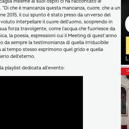
caglia insieme ai suoi ospiti ci ha raccontato le
 “Di che è mancanza questa mancanza, cuore, che a un
ione 2015, il cui spunto è stato preso da un verso del
 voluto interpellare il cuore dell’uomo, scoprendo in
 sua forza travolgente, come l’acqua che fuoriesce da
ica, la poesia, espressioni cui il Meeting di quest’anno
 da sempre la testimonianza di quella irriducibile
 al tempo stesso esprimono quel grido e quella
derio dell’eterno.
lla playlist dedicata all’evento: