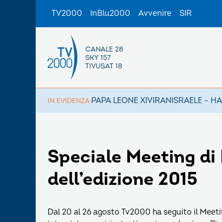
TV2000
InBlu2000
Avvenire
SIR
CANALE 28
SKY 157
TIVUSAT 18
PAPA LEONE XIV
IRAN
ISRAELE – H
IN EVIDENZA:
Speciale Meeting di R
dell’edizione 2015
Dal 20 al 26 agosto Tv2000 ha seguito il Meetin