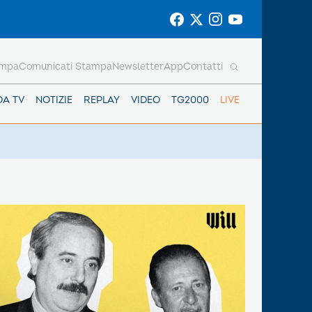
ampa
Comunicati Stampa
Newsletter
App
Contatti
DA TV
NOTIZIE
REPLAY
VIDEO
TG2000
LIVE