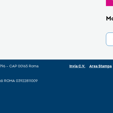
M
a 796 – CAP 00165 Roma
Invia C.V.
Area Stampa
se di ROMA 03922811009