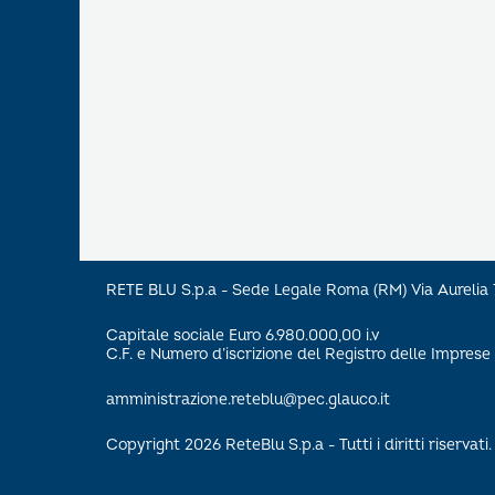
RETE BLU S.p.a - Sede Legale Roma (RM) Via Aureli
Capitale sociale Euro 6.980.000,00 i.v
C.F. e Numero d’iscrizione del Registro delle Impre
amministrazione.reteblu@pec.glauco.it
Copyright 2026 ReteBlu S.p.a - Tutti i diritti riservati.