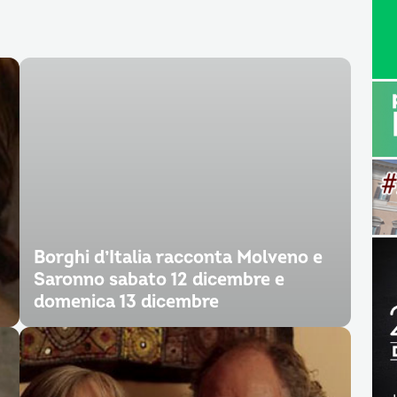
Borghi d’Italia racconta Molveno e
Saronno sabato 12 dicembre e
domenica 13 dicembre