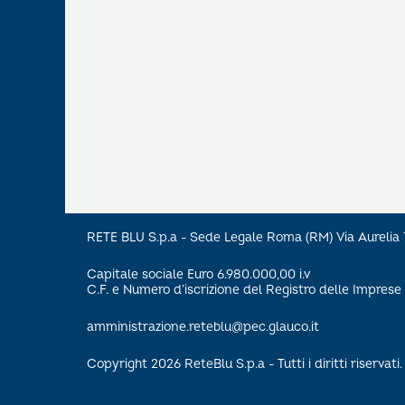
RETE BLU S.p.a - Sede Legale Roma (RM) Via Aureli
Capitale sociale Euro 6.980.000,00 i.v
C.F. e Numero d’iscrizione del Registro delle Impre
amministrazione.reteblu@pec.glauco.it
Copyright 2026 ReteBlu S.p.a - Tutti i diritti riservati.