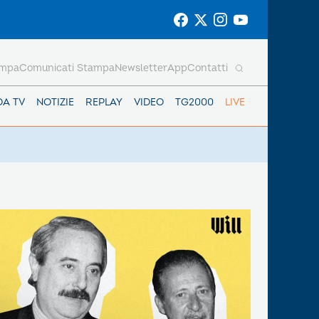
ampa
Comunicati Stampa
Newsletter
App
Contatti
DA TV
NOTIZIE
REPLAY
VIDEO
TG2000
LIVE