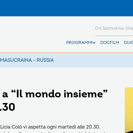
Chi Siamo
Area St
PROGRAMMI
DOCFILM
GUI
AMAS
UCRAINA – RUSSIA
a a “Il mondo insieme”
.30
Licia Colò vi aspetta ogni martedì alle 20.30.