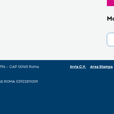
M
a 796 – CAP 00165 Roma
Invia C.V.
Area Stampa
se di ROMA 03922811009