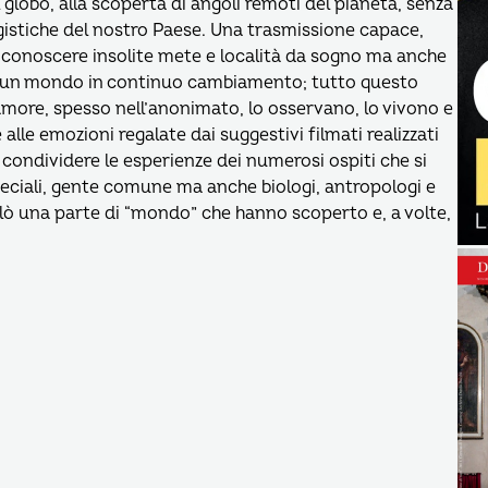
 globo, alla scoperta di angoli remoti del pianeta, senza
ggistiche del nostro Paese. Una trasmissione capace,
r conoscere insolite mete e località da sogno ma anche
i di un mondo in continuo cambiamento; tutto questo
amore, spesso nell’anonimato, lo osservano, lo vivono e
alle emozioni regalate dai suggestivi filmati realizzati
o condividere le esperienze dei numerosi ospiti che si
peciali, gente comune ma anche biologi, antropologi e
olò una parte di “mondo” che hanno scoperto e, a volte,