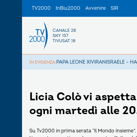
TV2000
InBlu2000
Avvenire
SIR
CANALE 28
SKY 157
TIVUSAT 18
PAPA LEONE XIV
IRAN
ISRAELE – H
IN EVIDENZA:
Licia Colò vi aspett
ogni martedì alle 20
Su Tv2000 in prima serata “Il Mondo insieme”. 