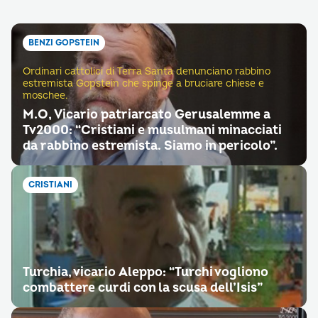
BENZI GOPSTEIN
Ordinari cattolici di Terra Santa denunciano rabbino
estremista Gopstein che spinge a bruciare chiese e
moschee.
M.O, Vicario patriarcato Gerusalemme a
Tv2000: “Cristiani e musulmani minacciati
da rabbino estremista. Siamo in pericolo”.
CRISTIANI
Turchia, vicario Aleppo: “Turchi vogliono
combattere curdi con la scusa dell’Isis”