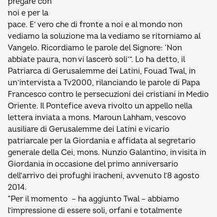
pregare con
noi e per la
pace. E’ vero che di fronte a noi e al mondo non
vediamo la soluzione ma la vediamo se ritorniamo al
Vangelo. Ricordiamo le parole del Signore: ‘Non
abbiate paura, non vi lascerò soli’”. Lo ha detto, il
Patriarca di Gerusalemme dei Latini, Fouad Twal, in
un’intervista a Tv2000, rilanciando le parole di Papa
Francesco contro le persecuzioni dei cristiani in Medio
Oriente. Il Pontefice aveva rivolto un appello nella
lettera inviata a mons. Maroun Lahham, vescovo
ausiliare di Gerusalemme dei Latini e vicario
patriarcale per la Giordania e affidata al segretario
generale della Cei, mons. Nunzio Galantino, in visita in
Giordania in occasione del primo anniversario
dell’arrivo dei profughi iracheni, avvenuto l’8 agosto
2014.
“Per il momento – ha aggiunto Twal – abbiamo
l’impressione di essere soli, orfani e totalmente