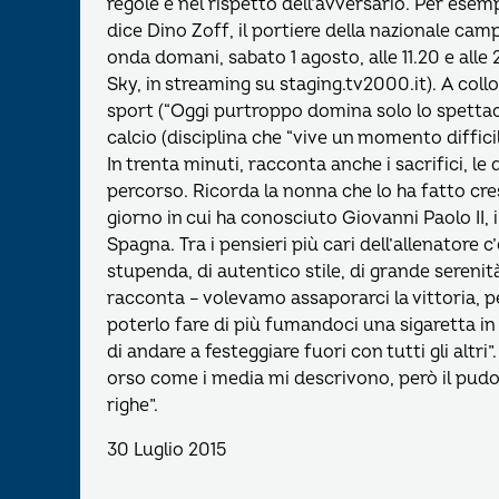
regole e nel rispetto dell’avversario. Per esem
dice Dino Zoff, il portiere della nazionale cam
onda domani, sabato 1 agosto, alle 11.20 e alle 
Sky, in streaming su staging.tv2000.it). A col
sport (“Oggi purtroppo domina solo lo spettaco
calcio (disciplina che “vive un momento difficile
In trenta minuti, racconta anche i sacrifici, le
percorso. Ricorda la nonna che lo ha fatto cre
giorno in cui ha conosciuto Giovanni Paolo II, i
Spagna. Tra i pensieri più cari dell’allenatore
stupenda, di autentico stile, di grande serenità
racconta – volevamo assaporarci la vittoria, pe
poterlo fare di più fumandoci una sigaretta in 
di andare a festeggiare fuori con tutti gli altr
orso come i media mi descrivono, però il pudore
righe”.
30 Luglio 2015