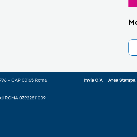
M
a 796 – CAP 00165 Roma
Invia C.V.
Area Stampa
se di ROMA 03922811009