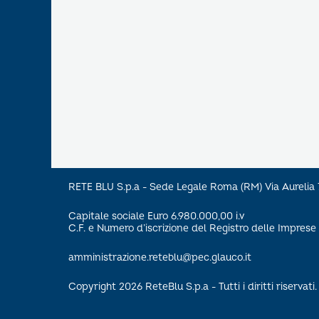
RETE BLU S.p.a - Sede Legale Roma (RM) Via Aureli
Capitale sociale Euro 6.980.000,00 i.v
C.F. e Numero d’iscrizione del Registro delle Impre
amministrazione.reteblu@pec.glauco.it
Copyright 2026 ReteBlu S.p.a - Tutti i diritti riservati.