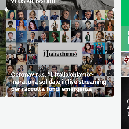
21.05 su Tv2000
Coronavirus, “L’Italia chiamò”:
maratona solidale in live streaming
per raccolta fondi emergenza