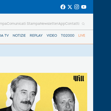
ampa
Comunicati Stampa
Newsletter
App
Contatti
DA TV
NOTIZIE
REPLAY
VIDEO
TG2000
LIVE