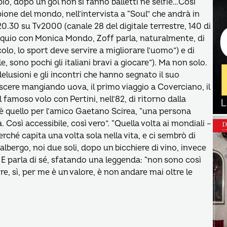
pio, dopo un gol non si fanno balletti né selfie…Così
pione del mondo, nell’intervista a “Soul” che andrà in
20.30 su Tv2000 (canale 28 del digitale terrestre, 140 di
loquio con Monica Mondo, Zoff parla, naturalmente, di
lo, lo sport deve servire a migliorare l’uomo”) e di
, sono pochi gli italiani bravi a giocare”). Ma non solo.
 delusioni e gli incontri che hanno segnato il suo
scere mangiando uova, il primo viaggio a Coverciano, il
l famoso volo con Pertini, nell’82, di ritorno dalla
 c’è quello per l’amico Gaetano Scirea, “una persona
. Così accessibile, così vero”. “Quella volta ai mondiali –
rché capita una volta sola nella vita, e ci sembrò di
albergo, noi due soli, dopo un bicchiere di vino, invece
i”. E parla di sé, sfatando una leggenda: “non sono così
, sì, per me è un valore, è non andare mai oltre le