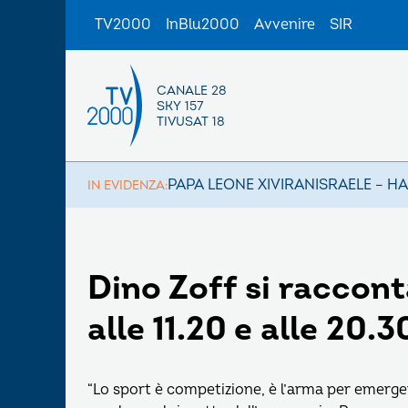
TV2000
InBlu2000
Avvenire
SIR
CANALE 28
SKY 157
TIVUSAT 18
PAPA LEONE XIV
IRAN
ISRAELE – H
IN EVIDENZA:
Dino Zoff si raccont
alle 11.20 e alle 20.3
“Lo sport è competizione, è l’arma per emergere