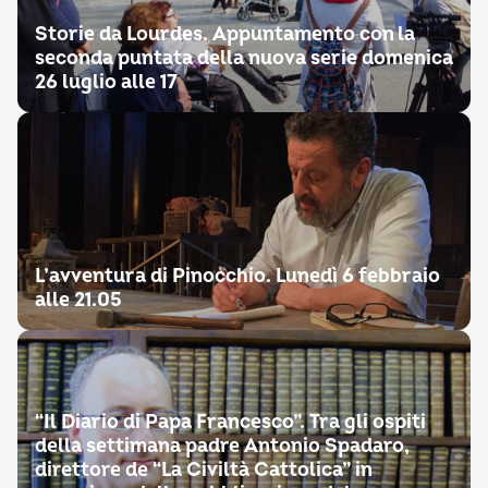
Storie da Lourdes. Appuntamento con la
seconda puntata della nuova serie domenica
26 luglio alle 17
L’avventura di Pinocchio. Lunedì 6 febbraio
alle 21.05
“Il Diario di Papa Francesco”. Tra gli ospiti
della settimana padre Antonio Spadaro,
direttore de “La Civiltà Cattolica” in