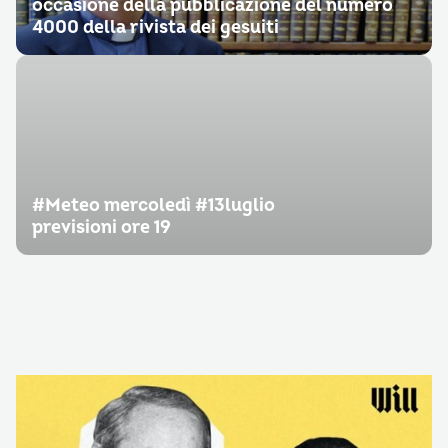
occasione della pubblicazione del numero
4000 della rivista dei gesuiti
#Meteo mercoledì #13luglio
previsioni ore 19