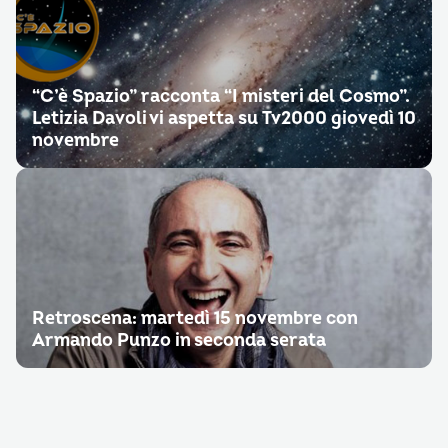
“C’è Spazio” racconta “I misteri del Cosmo”.
Letizia Davoli vi aspetta su Tv2000 giovedì 10
novembre
Retroscena: martedì 15 novembre con
Armando Punzo in seconda serata