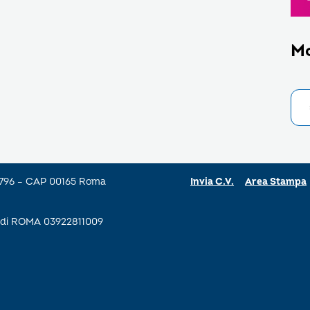
M
a 796 – CAP 00165 Roma
Invia C.V.
Area Stampa
se di ROMA 03922811009