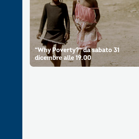
“Why Poverty?” da sabato 31
dicembre alle 19.00