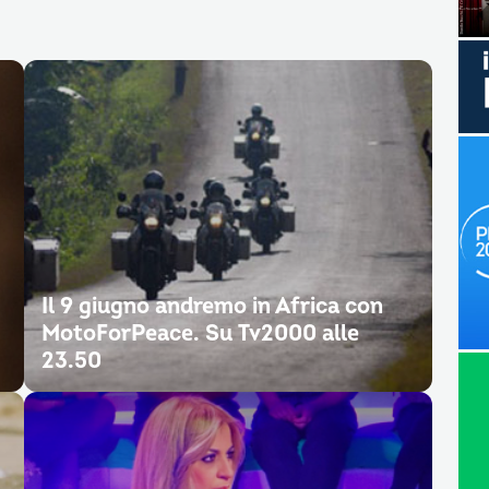
Il 9 giugno andremo in Africa con
MotoForPeace. Su Tv2000 alle
23.50