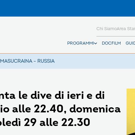
Chi Siamo
Area St
PROGRAMMI
DOCFILM
GUI
AMAS
UCRAINA – RUSSIA
a le dive di ieri e di
lio alle 22.40, domenica
ledì 29 alle 22.30