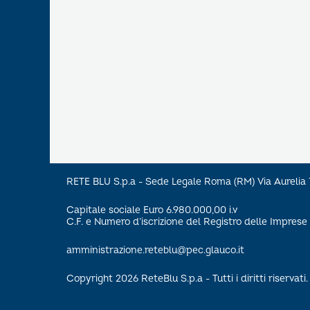
RETE BLU S.p.a - Sede Legale Roma (RM) Via Aureli
Capitale sociale Euro 6.980.000,00 i.v
C.F. e Numero d’iscrizione del Registro delle Impre
amministrazione.reteblu@pec.glauco.it
Copyright 2026 ReteBlu S.p.a - Tutti i diritti riservati.