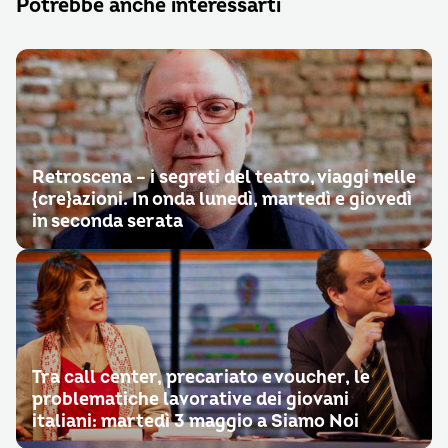
Potrebbe anche interessarti
Retroscena – i segreti del teatro, viaggi nelle
{cre}azioni. In onda lunedì, martedì e giovedì
in seconda serata
Tra call center, precariato e voucher, le
problematiche lavorative dei giovani
italiani: martedì 3 maggio a Siamo Noi