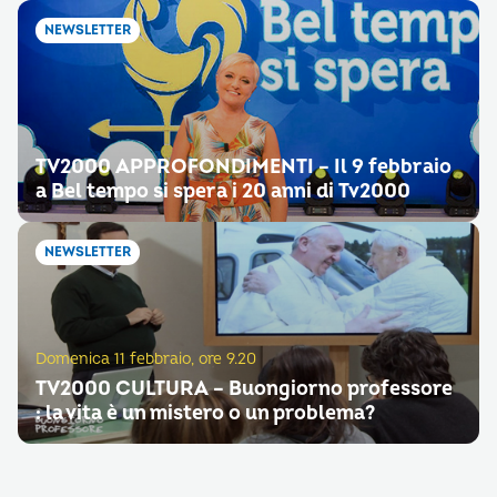
NEWSLETTER
TV2000 APPROFONDIMENTI – Il 9 febbraio
a Bel tempo si spera i 20 anni di Tv2000
NEWSLETTER
Domenica 11 febbraio, ore 9.20
TV2000 CULTURA – Buongiorno professore
: la vita è un mistero o un problema?