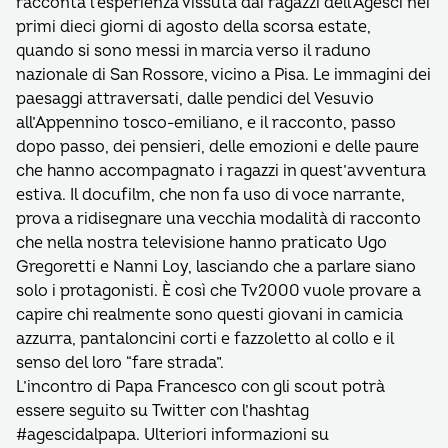
racconta l’esperienza vissuta dai ragazzi dell’Agesci nei
primi dieci giorni di agosto della scorsa estate,
quando si sono messi in marcia verso il raduno
nazionale di San Rossore, vicino a Pisa. Le immagini dei
paesaggi attraversati, dalle pendici del Vesuvio
all’Appennino tosco-emiliano, e il racconto, passo
dopo passo, dei pensieri, delle emozioni e delle paure
che hanno accompagnato i ragazzi in quest’avventura
estiva. Il docufilm, che non fa uso di voce narrante,
prova a ridisegnare una vecchia modalità di racconto
che nella nostra televisione hanno praticato Ugo
Gregoretti e Nanni Loy, lasciando che a parlare siano
solo i protagonisti. È così che Tv2000 vuole provare a
capire chi realmente sono questi giovani in camicia
azzurra, pantaloncini corti e fazzoletto al collo e il
senso del loro “fare strada”.
L’incontro di Papa Francesco con gli scout potrà
essere seguito su Twitter con l’hashtag
#agescidalpapa. Ulteriori informazioni su