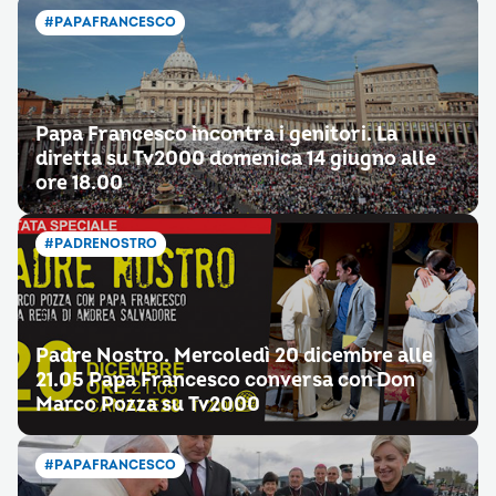
#PAPAFRANCESCO
Papa Francesco incontra i genitori. La
diretta su Tv2000 domenica 14 giugno alle
ore 18.00
#PADRENOSTRO
Padre Nostro. Mercoledì 20 dicembre alle
21.05 Papa Francesco conversa con Don
Marco Pozza su Tv2000
#PAPAFRANCESCO