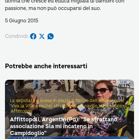
donna che cresce ed educa migliaia di bambini con
passione, ma non può occuparsi del suo.
5 Giugno 2015
Condividi:
Potrebbe anche interessarti
La deputata è scesa in piazza a fianco dell’associazione
‘Viva la Vita’ a rischio sfratto per un cavillo burocratico di
‘Affittopoli’
Affittopoli, Argentin (Pd): “Se sfrattano
associazione Sla mi incateno in
Campidoglio”