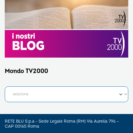
Mondo TV2000
RETE BLU S.p.a - Sede Legale Roma (RM) Via Aurelia 796 –
CAP 00165 Roma