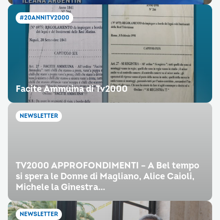
#20ANNITV2000
Facite Ammuina di Tv2000
NEWSLETTER
TV2000 APPROFONDIMENTI – A Bel tempo
si spera le Donne di Magliano, Alice Caioli,
Michele la Ginestra…
NEWSLETTER