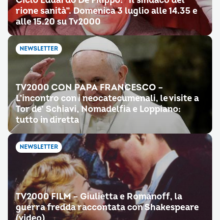
Ciclo Eduardo De Filippo: “Il sindaco del
rione sanità”. Domenica 3 luglio alle 14.35 e
alle 15.20 su Tv2000
NEWSLETTER
TV2000 CON PAPA FRANCESCO –
L’incontro con i neocatecumenali, le visite a
Tor de’ Schiavi, Nomadelfia e Loppiano:
tutto in diretta
NEWSLETTER
TV2000 FILM – Giulietta e Romanoff, la
guerra fredda raccontata con Shakespeare
(video)