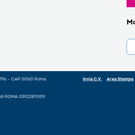
M
a 796 – CAP 00165 Roma
Invia C.V.
Area Stampa
se di ROMA 03922811009