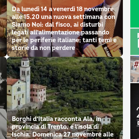
Da lunedì 14 a venerdì 18 novembre
alle 15.20 una nuova settimana con
Siamo Noi: dal fisco, ai disturbi
legati all’alimentazione passando
per le periferie italiane; tanti temi e
storie da non perdere
Borghi d’Italia racconta Ala, in
provincia di Trento, e l’isola di
Ischia. Domenica 27 novembre alle