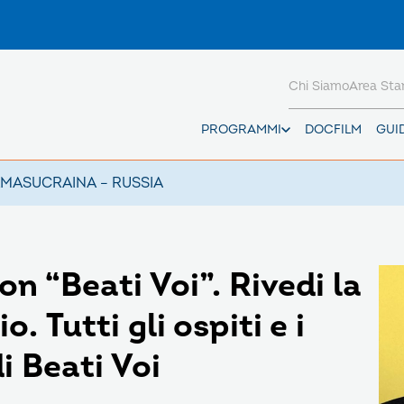
Chi Siamo
Area St
PROGRAMMI
DOCFILM
GUI
AMAS
UCRAINA – RUSSIA
on “Beati Voi”. Rivedi la
. Tutti gli ospiti e i
i Beati Voi