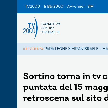
TV2000
InBlu2000
Avvenire
SIR
CANALE 28
SKY 157
TIVUSAT 18
PAPA LEONE XIV
IRAN
ISRAELE – H
IN EVIDENZA:
Sortino torna in tv c
puntata del 15 maggio
retroscena sul sito d