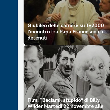
Giubileo delle carceri: su Tv2000
l’incontro tra Papa Francesco e i
detenuti
Film, “Baciami, stupido” di Billy
Wilder Martedì 22 novembre alle