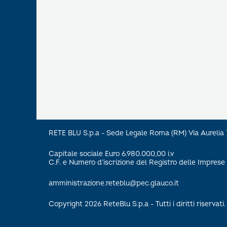
RETE BLU S.p.a - Sede Legale Roma (RM) Via Aureli
Capitale sociale Euro 6.980.000,00 i.v
C.F. e Numero d’iscrizione del Registro delle Impre
amministrazione.reteblu@pec.glauco.it
Copyright 2026 ReteBlu S.p.a - Tutti i diritti riservati.