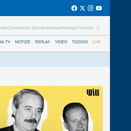
ampa
Comunicati Stampa
Newsletter
App
Contatti
DA TV
NOTIZIE
REPLAY
VIDEO
TG2000
LIVE