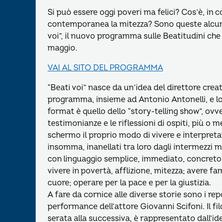
Si può essere oggi poveri ma felici? Cos’è, in 
contemporanea la mitezza? Sono queste alcune
voi”, il nuovo programma sulle Beatitudini che 
maggio.
VAI AL SITO DEL PROGRAMMA
“Beati voi” nasce da un’idea del direttore crea
programma, insieme ad Antonio Antonelli, e lo
format è quello dello “story-telling show”, ovv
testimonianze e le riflessioni di ospiti, più o
schermo il proprio modo di vivere e interpreta
insomma, inanellati tra loro dagli intermezzi mu
con linguaggio semplice, immediato, concreto, 
vivere in povertà, afflizione, mitezza; avere fam
cuore; operare per la pace e per la giustizia.
A fare da cornice alle diverse storie sono i rep
performance dell’attore Giovanni Scifoni. Il fi
serata alla successiva, è rappresentato dall’id