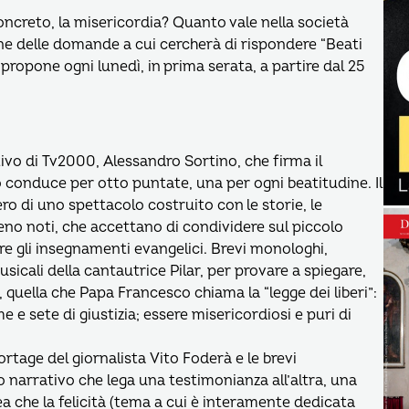
concreto, la misericordia? Quanto vale nella società
 delle domande a cui cercherà di rispondere “Beati
propone ogni lunedì, in prima serata, a partire dal 25
tivo di Tv2000, Alessandro Sortino, che firma il
 conduce per otto puntate, una per ogni beatitudine. Il
ero di uno spettacolo costruito con le storie, le
 meno noti, che accettano di condividere sul piccolo
re gli insegnamenti evangelici. Brevi monologhi,
sicali della cantautrice Pilar, per provare a spiegare,
quella che Papa Francesco chiama la “legge dei liberi”:
e e sete di giustizia; essere misericordiosi e puri di
ortage del giornalista Vito Foderà e le brevi
lo narrativo che lega una testimonianza all’altra, una
ea che la felicità (tema a cui è interamente dedicata