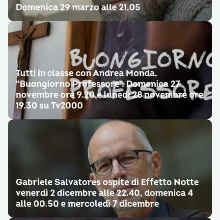
Domenica 29 marzo alle 21.05
Tutti in classe con Andrea Monda.
“Buongiorno Professore”. Domenica 27
novembre ore 9.20 e lunedì 28 novembre ore
19.30 su Tv2000
Gabriele Salvatores ospite di Effetto Notte
venerdì 2 dicembre alle 22.40, domenica 4
alle 00.50 e mercoledì 7 dicembre