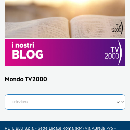
Mondo TV2000
RETE BLU S.p.a - Sede Legale Roma (RM) Via Aurelia 796 –