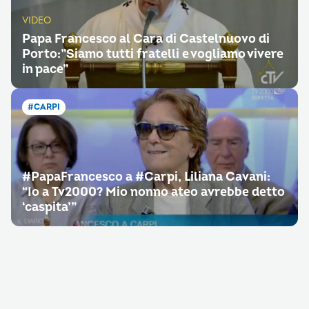
VIDEO
Papa Francesco al Cara di Castelnuovo di
Porto:”Siamo tutti fratelli e vogliamo vivere
in pace”
#CARPI
#PapaFrancesco a #Carpi, Liliana Cavani:
“Io a Tv2000? Mio nonno ateo avrebbe detto
‘caspita’”