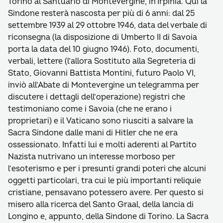
Torino al Santuario di Montevergine, in Irpinia. Qui la
Sindone resterà nascosta per più di 6 anni: dal 25
settembre 1939 al 29 ottobre 1946, data del verbale di
riconsegna (la disposizione di Umberto II di Savoia
porta la data del 10 giugno 1946). Foto, documenti,
verbali, lettere (l’allora Sostituto alla Segreteria di
Stato, Giovanni Battista Montini, futuro Paolo VI,
inviò all’Abate di Montevergine un telegramma per
discutere i dettagli dell’operazione) registri che
testimoniano come i Savoia (che ne erano i
proprietari) e il Vaticano sono riusciti a salvare la
Sacra Sindone dalle mani di Hitler che ne era
ossessionato. Infatti lui e molti aderenti al Partito
Nazista nutrivano un interesse morboso per
l’esoterismo e per i presunti grandi poteri che alcuni
oggetti particolari, tra cui le più importanti reliquie
cristiane, pensavano potessero avere. Per questo si
misero alla ricerca del Santo Graal, della lancia di
Longino e, appunto, della Sindone di Torino. La Sacra