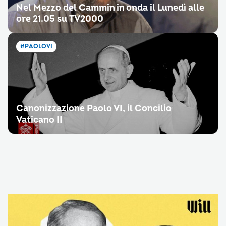
Nel Mezzo del Cammin in onda il Lunedì alle
ore 21.05 su TV2000
#PAOLOVI
Canonizzazione Paolo VI, il Concilio
Vaticano II