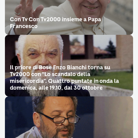
Con Tv Con Tv2000 insieme a Papa
Francesco
Il priore di Bose Enzo Bianchi torna su
Tv2000 con “Lo scandalo della
misericordia”. Quattro puntate in onda la
domenica, alle 19.10, dal 30 ottobre