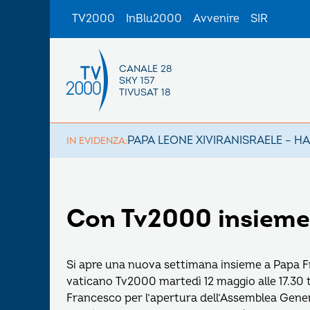
TV2000
InBlu2000
Avvenire
SIR
CANALE 28
SKY 157
TIVUSAT 18
PAPA LEONE XIV
IRAN
ISRAELE – H
IN EVIDENZA:
Con Tv2000 insieme
Si apre una nuova settimana insieme a Papa Fr
vaticano Tv2000 martedì 12 maggio alle 17.30
Francesco per l’apertura dell’Assemblea Genera