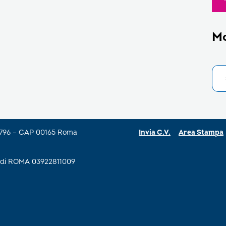
M
a 796 – CAP 00165 Roma
Invia C.V.
Area Stampa
se di ROMA 03922811009