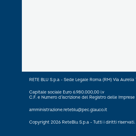
RETE BLU S.p.a - Sede Legale Roma (RM) Via Aureli
Capitale sociale Euro 6.980.000,00 i.v
C.F. e Numero d’iscrizione del Registro delle Impre
amministrazione.reteblu@pec.glauco.it
Copyright 2026 ReteBlu S.p.a - Tutti i diritti riservati.