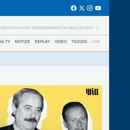
ampa
Comunicati Stampa
Newsletter
App
Contatti
DA TV
NOTIZIE
REPLAY
VIDEO
TG2000
LIVE