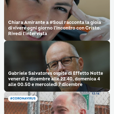
Chiara Amirante a #Soul racconta la gioia
di vivere ogni giorno l’incontro con Cristo.
Rivedi l’intervista
Gabriele Salvatores ospite di Effetto Notte
venerdì 2 dicembre alle 22.40, domenica 4
alle 00.50 e mercoledì 7 dicembre
#CORONAVIRUS