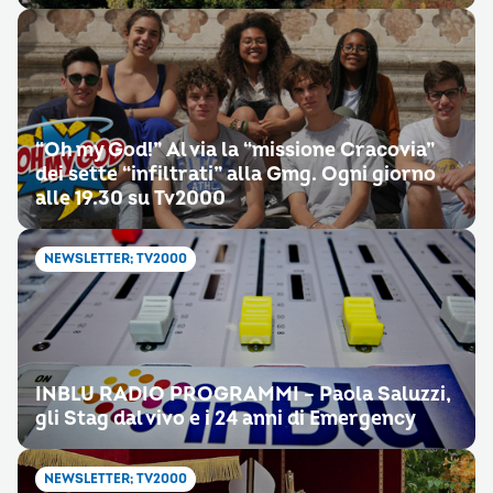
“Oh my God!” Al via la “missione Cracovia”
dei sette “infiltrati” alla Gmg. Ogni giorno
alle 19.30 su Tv2000
NEWSLETTER; TV2000
INBLU RADIO PROGRAMMI – Paola Saluzzi,
gli Stag dal vivo e i 24 anni di Emergency
NEWSLETTER; TV2000