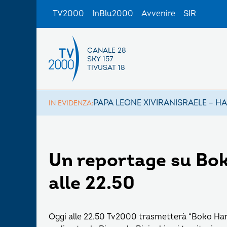
TV2000
InBlu2000
Avvenire
SIR
CANALE 28
SKY 157
TIVUSAT 18
PAPA LEONE XIV
IRAN
ISRAELE – H
IN EVIDENZA:
Un reportage su Bok
alle 22.50
Oggi alle 22.50 Tv2000 trasmetterà “Boko Ha