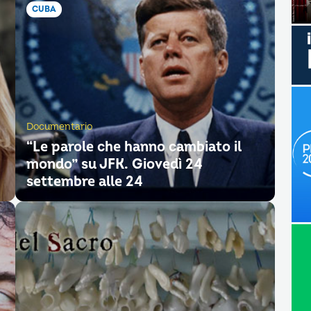
CUBA
Documentario
“Le parole che hanno cambiato il
mondo” su JFK. Giovedì 24
settembre alle 24