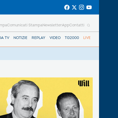
ampa
Comunicati Stampa
Newsletter
App
Contatti
DA TV
NOTIZIE
REPLAY
VIDEO
TG2000
LIVE