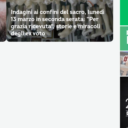
Indagini ai confini del sacro, lunedì
13 marzo in seconda serata: “Per
grazia ricevuta”, storie e miracoli
degli ex voto