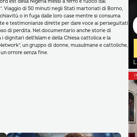
nord est della Nigeria messi a ferro e fuoco dal
Viaggio di 50 minuti negli Stati martoriati di Borno,
chiavitù o in fuga dalle loro case mentre si consuma
e e testimonianze dirette per dare voce ai perseguitati
nso di perdita. Nel documentario anche storie di
i dignitari dell’Islam e della Chiesa cattolica e la
 Network”, un gruppo di donne, musulmane e cattoliche,
un orrore senza fine.