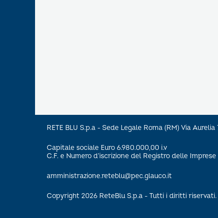
RETE BLU S.p.a - Sede Legale Roma (RM) Via Aureli
Capitale sociale Euro 6.980.000,00 i.v
C.F. e Numero d’iscrizione del Registro delle Impre
amministrazione.reteblu@pec.glauco.it
Copyright 2026 ReteBlu S.p.a - Tutti i diritti riservati.