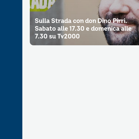
Sulla Strada con don Dino Pirri.
Sabato alle 17.30 e domenica alle
7.30 su Tv2000