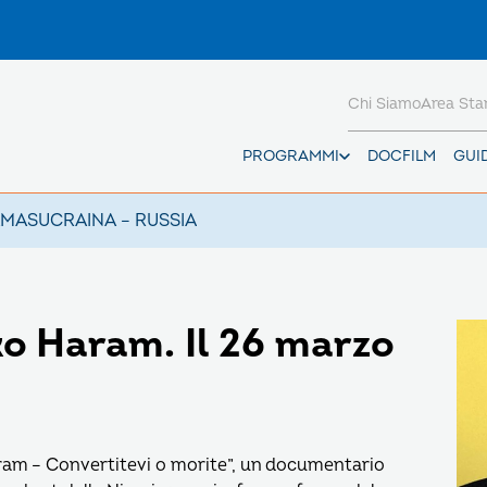
Chi Siamo
Area St
PROGRAMMI
DOCFILM
GUI
AMAS
UCRAINA – RUSSIA
o Haram. Il 26 marzo
ram – Convertitevi o morite”, un documentario