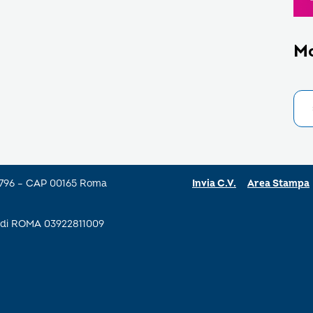
M
a 796 – CAP 00165 Roma
Invia C.V.
Area Stampa
se di ROMA 03922811009